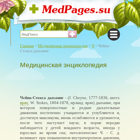
Главная
>
Медицинская энциклопедия
>
Ч
> Чейна-
Стокса дыхание
Медицинская энциклопедия
Чейна-Стокса дыхание
- (J. Cheyne, 1777-1836, шотл.
врач
; W. Stokes, 1804-1878, ирланд. врач) дыхание, при
котором поверхностные и редкие дыхательные
движения постепенно учащаются и углубляются и,
достигнув максимума, вновь ослабляются и урежаются,
после чего наступает пауза; в норме нередко
наблюдается у детей младшего возраста, иногда у
взрослых во время сна; патологическое Ч. - С. д.
возникает при повышенном внутричерепном давлении,