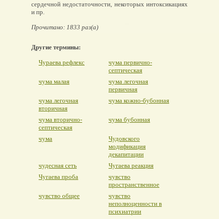
сердечной недостаточности, некоторых интоксикациях
и пр.
Прочитано: 1833 раз(а)
Другие термины:
Чураева рефлекс
чума первично-
септическая
чума малая
чума легочная
первичная
чума легочная
чума кожно-бубонная
вторичная
чума вторично-
чума бубонная
септическая
чума
Чудовского
модификация
декапитации
чудесная сеть
Чугаева реакция
Чугаева проба
чувство
пространственное
чувство общее
чувство
неполноценности в
психиатрии