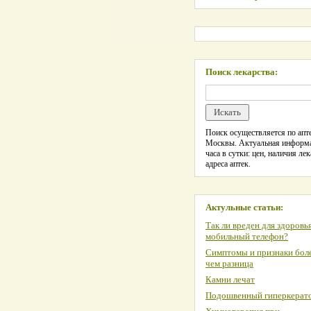
Поиск лекарства:
Поиск осуществляется по апте
Москвы. Актуальная информ
часа в сутки: цен, наличия лек
адреса аптек.
Актульные статьи:
Так ли вреден для здоровь
мобильный телефон?
Симптомы и признаки боле
чем разница
Камни лечат
Подошвенный гиперкерат