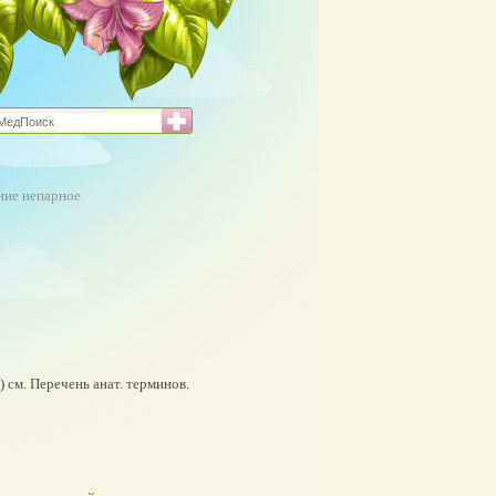
ние непарное
) см. Перечень анат. терминов.