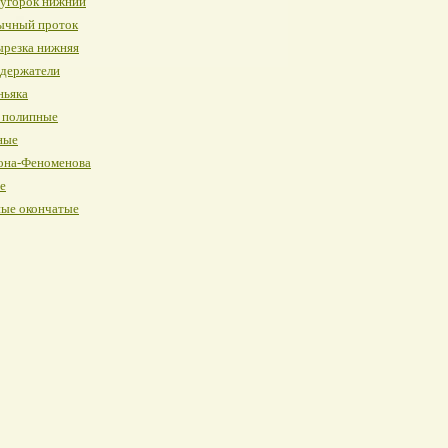
угорок нижний
ычный проток
ырезка нижняя
держатели
ньяка
 полипные
ные
она-Феноменова
е
ые окончатые