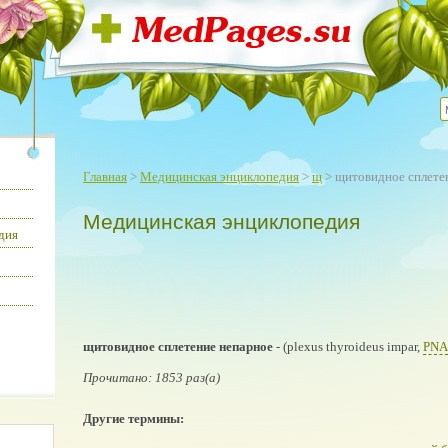
Главная
>
Медицинская энциклопедия
>
щ
> щитовидное сплете
Медицинская энциклопедия
дия
щитовидное сплетение непарное
- (plexus thyroideus impar,
PNA
Прочитано: 1853 раз(а)
Другие термины: