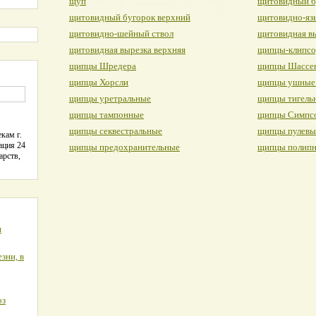
щуп
щитовидный б
щитовидный бугорок верхний
щитовидно-яз
щитовидно-шейный ствол
щитовидная в
щитовидная вырезка верхняя
щипцы-клипсо
щипцы Шредера
щипцы Шассе
щипцы Хорсли
щипцы ушные
щипцы уретральные
щипцы тигель
щипцы тампонные
щипцы Симпс
щипцы секвестральные
щипцы пулевы
кам г.
ация 24
щипцы предохранительные
щипцы полипн
арств,
я
зни, в
оз