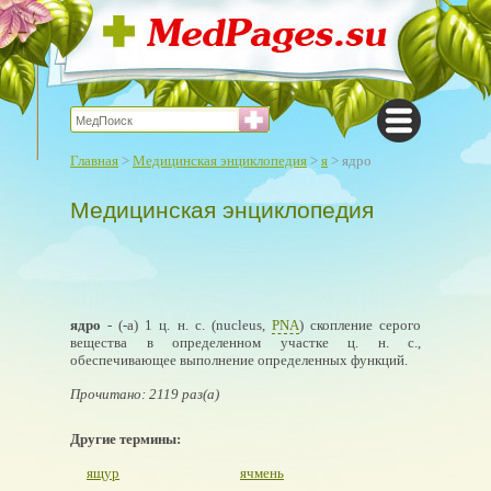
Главная
>
Медицинская энциклопедия
>
я
> ядро
Медицинская энциклопедия
ядро
- (-а) 1 ц. н. с. (nucleus,
PNA
) скопление серого
вещества в определенном участке ц. н. с.,
обеспечивающее выполнение определенных функций.
Прочитано: 2119 раз(а)
Другие термины:
ящур
ячмень