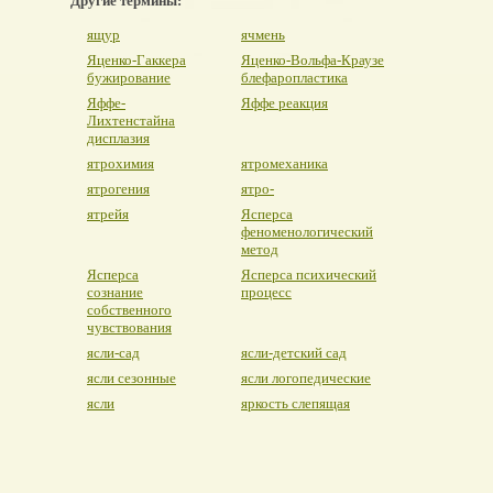
Другие термины:
ящур
ячмень
Яценко-Гаккера
Яценко-Вольфа-Краузе
бужирование
блефаропластика
Яффе-
Яффе реакция
Лихтенстайна
дисплазия
ятрохимия
ятромеханика
ятрогения
ятро-
ятрейя
Ясперса
феноменологический
метод
Ясперса
Ясперса психический
сознание
процесс
собственного
чувствования
ясли-сад
ясли-детский сад
ясли сезонные
ясли логопедические
ясли
яркость слепящая