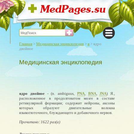
Главная
>
Медицинская энциклопедия
>
я
> ядро
двойное
Медицинская энциклопедия
ядро двойное
- (n. ambiguus,
PNA
,
BNA
,
JNA
) Я.,
расположенное в продолговатом мозге в составе
ретикулярной формации; содержит нейроны, аксоны
которых образуют двигательные волокна
языкоглоточного, блуждающего и добавочного нервов.
Прочитано: 1622 раз(а)