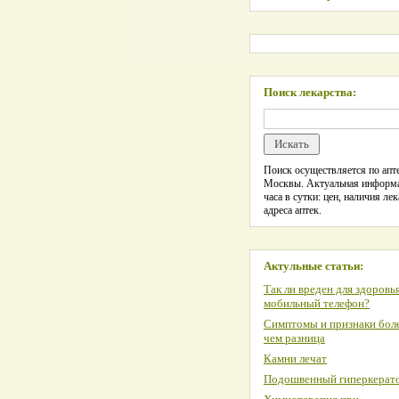
Поиск лекарства:
Поиск осуществляется по апте
Москвы. Актуальная информ
часа в сутки: цен, наличия лек
адреса аптек.
Актульные статьи:
Так ли вреден для здоровь
мобильный телефон?
Симптомы и признаки боле
чем разница
Камни лечат
Подошвенный гиперкерат