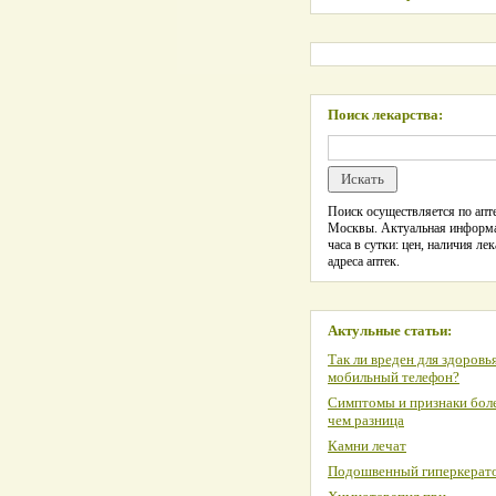
Поиск лекарства:
Поиск осуществляется по апте
Москвы. Актуальная информ
часа в сутки: цен, наличия лек
адреса аптек.
Актульные статьи:
Так ли вреден для здоровь
мобильный телефон?
Симптомы и признаки боле
чем разница
Камни лечат
Подошвенный гиперкерат