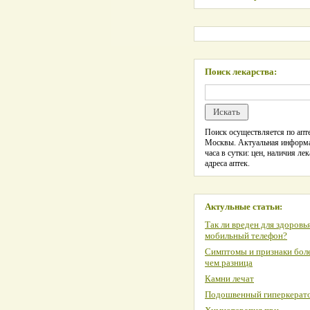
Поиск лекарства:
Поиск осуществляется по апте
Москвы. Актуальная информ
часа в сутки: цен, наличия лек
адреса аптек.
Актульные статьи:
Так ли вреден для здоровь
мобильный телефон?
Симптомы и признаки боле
чем разница
Камни лечат
Подошвенный гиперкерат