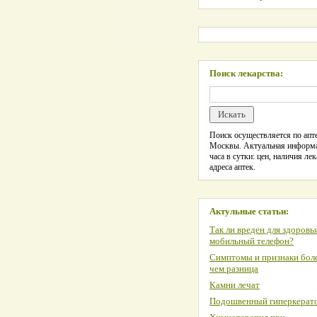
Поиск лекарства:
Поиск осуществляется по апте
Москвы. Актуальная информ
часа в сутки: цен, наличия лек
адреса аптек.
Актульные статьи:
Так ли вреден для здоровь
мобильный телефон?
Симптомы и признаки боле
чем разница
Камни лечат
Подошвенный гиперкерат