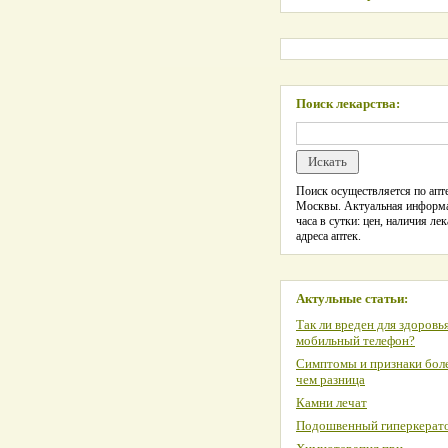
Поиск лекарства:
Поиск осуществляется по апте
Москвы. Актуальная информ
часа в сутки: цен, наличия лек
адреса аптек.
Актульные статьи:
Так ли вреден для здоровь
мобильный телефон?
Симптомы и признаки боле
чем разница
Камни лечат
Подошвенный гиперкерат