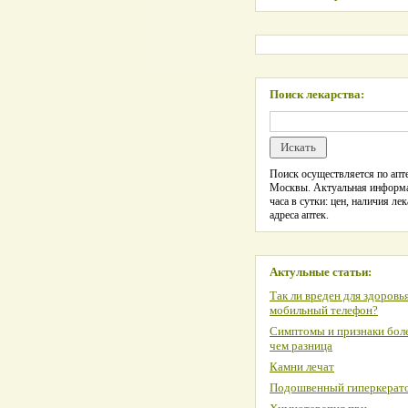
Поиск лекарства:
Поиск осуществляется по апте
Москвы. Актуальная информ
часа в сутки: цен, наличия лек
адреса аптек.
Актульные статьи:
Так ли вреден для здоровь
мобильный телефон?
Симптомы и признаки боле
чем разница
Камни лечат
Подошвенный гиперкерат