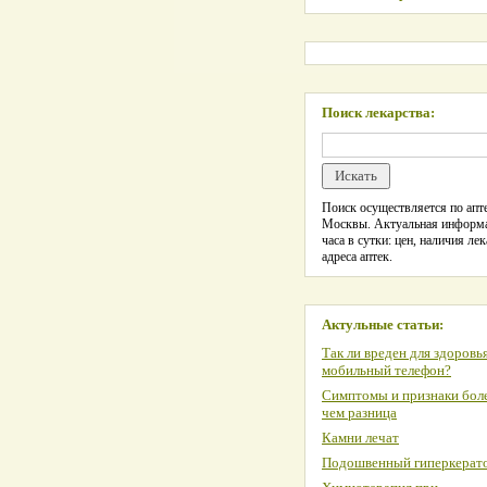
Поиск лекарства:
Поиск осуществляется по апте
Москвы. Актуальная информ
часа в сутки: цен, наличия лек
адреса аптек.
Актульные статьи:
Так ли вреден для здоровь
мобильный телефон?
Симптомы и признаки боле
чем разница
Камни лечат
Подошвенный гиперкерат