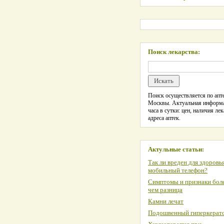
Поиск лекарства:
Поиск осуществляется по апте
Москвы. Актуальная информ
часа в сутки: цен, наличия лек
адреса аптек.
Актульные статьи:
Так ли вреден для здоровь
мобильный телефон?
Симптомы и признаки боле
чем разница
Камни лечат
Подошвенный гиперкерат