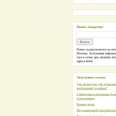
Поиск лекарства:
Поиск осуществляется по апте
Москвы. Актуальная информ
часа в сутки: цен, наличия лек
адреса аптек.
Актульные статьи:
Так ли вреден для здоровь
мобильный телефон?
Симптомы и признаки боле
чем разница
Камни лечат
Подошвенный гиперкерат