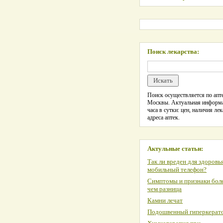
Поиск лекарства:
Поиск осуществляется по апте
Москвы. Актуальная информ
часа в сутки: цен, наличия лек
адреса аптек.
Актульные статьи:
Так ли вреден для здоровь
мобильный телефон?
Симптомы и признаки боле
чем разница
Камни лечат
Подошвенный гиперкерат