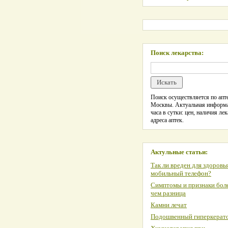
Поиск лекарства:
Поиск осуществляется по апте
Москвы. Актуальная информ
часа в сутки: цен, наличия лек
адреса аптек.
Актульные статьи:
Так ли вреден для здоровь
мобильный телефон?
Симптомы и признаки боле
чем разница
Камни лечат
Подошвенный гиперкерат