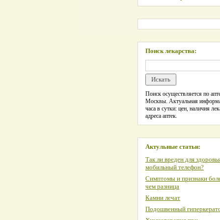
Поиск лекарства:
Поиск осуществляется по апте
Москвы. Актуальная информ
часа в сутки: цен, наличия лек
адреса аптек.
Актульные статьи:
Так ли вреден для здоровь
мобильный телефон?
Симптомы и признаки боле
чем разница
Камни лечат
Подошвенный гиперкерат