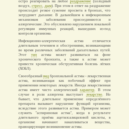
остро реагировать на любое
раздражение
(холодный
воздух,
стресс
,
дым
). При этом в ответ на раздражение
происходит резкое сужение просвета в бронхах, что
затрудняет дыхание. В дальнейшем к инфекционным
механизмам заболевания присоединяются и
аллергические. Это обусловлено нарушением локальной
регуляции иммунных реакций, вышедших из-под
контроля организма.
Инфекционно-аллергическая астма отличается
длительным течением и обострениями, возникающими
во время различных заболеваний дыхательных путей.
Этот
тип
астмы может развиваться на фоне
хронического бронхита, а также к астме может
привести хроническая обструктивная болезнь лёгких
(ХОБЛ).
Своеобразный
вид
бронхиальной астмы - лекарственная
астма, возникающая как побочный эффект при
применении некоторых лекарств. Иногда лекарственная
астма имеет чисто аллергический
характер
. В этом
случае в роли аллергена выступает
лекарство
. Но
бывает, что длительное применение определённого
препарата вызывает нарушение функций организма,
вследствие этого развивается астма. Примером может
служить "аспириновая астма", когда в результате
длительного приёма ацетилсалициловой кислоты, в
организме начинают накапливаться вещества,
правоцирующие возникновение астмы.