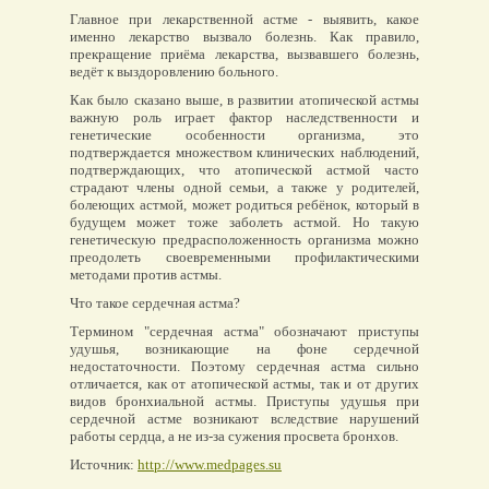
Главное при лекарственной астме - выявить, какое
именно лекарство вызвало болезнь. Как правило,
прекращение приёма лекарства, вызвавшего болезнь,
ведёт к выздоровлению больного.
Как было сказано выше, в развитии атопической астмы
важную роль играет фактор наследственности и
генетические особенности организма, это
подтверждается множеством клинических наблюдений,
подтверждающих, что атопической астмой часто
страдают члены одной семьи, а также у родителей,
болеющих астмой, может родиться ребёнок, который в
будущем может тоже заболеть астмой. Но такую
генетическую предрасположенность организма можно
преодолеть своевременными профилактическими
методами против астмы.
Что такое сердечная астма?
Термином "сердечная астма" обозначают приступы
удушья, возникающие на фоне сердечной
недостаточности. Поэтому сердечная астма сильно
отличается, как от атопической астмы, так и от других
видов бронхиальной астмы. Приступы удушья при
сердечной астме возникают вследствие нарушений
работы сердца, а не из-за сужения просвета бронхов.
Источник:
http://www.medpages.su