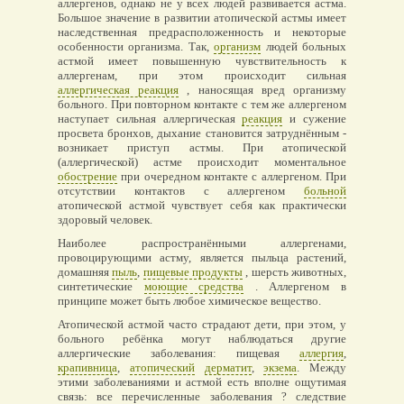
аллергенов, однако не у всех людей развивается астма.
Большое значение в развитии атопической астмы имеет
наследственная предрасположенность и некоторые
особенности организма. Так,
организм
людей больных
астмой имеет повышенную чувствительность к
аллергенам, при этом происходит сильная
аллергическая реакция
, наносящая вред организму
больного. При повторном контакте с тем же аллергеном
наступает сильная аллергическая
реакция
и сужение
просвета бронхов, дыхание становится затруднённым -
возникает приступ астмы. При атопической
(аллергической) астме происходит моментальное
обострение
при очередном контакте с аллергеном. При
отсутствии контактов с аллергеном
больной
атопической астмой чувствует себя как практически
здоровый человек.
Наиболее распространёнными аллергенами,
провоцирующими астму, является пыльца растений,
домашняя
пыль
,
пищевые продукты
, шерсть животных,
синтетические
моющие средства
. Аллергеном в
принципе может быть любое химическое вещество.
Атопической астмой часто страдают дети, при этом, у
больного ребёнка могут наблюдаться другие
аллергические заболевания: пищевая
аллергия
,
крапивница
,
атопический
дерматит
,
экзема
. Между
этими заболеваниями и астмой есть вполне ощутимая
связь: все перечисленные заболевания ? следствие