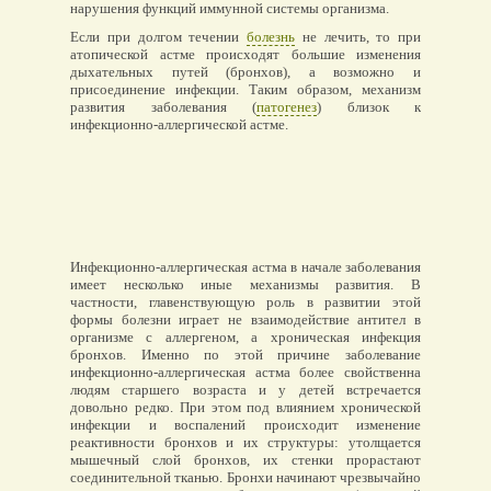
нарушения функций иммунной системы организма.
Если при долгом течении
болезнь
не лечить, то при
атопической астме происходят большие изменения
дыхательных путей (бронхов), а возможно и
присоединение инфекции. Таким образом, механизм
развития заболевания (
патогенез
) близок к
инфекционно-аллергической астме.
Инфекционно-аллергическая астма в начале заболевания
имеет несколько иные механизмы развития. В
частности, главенствующую роль в развитии этой
формы болезни играет не взаимодействие антител в
организме с аллергеном, а хроническая инфекция
бронхов. Именно по этой причине заболевание
инфекционно-аллергическая астма более свойственна
людям старшего возраста и у детей встречается
довольно редко. При этом под влиянием хронической
инфекции и воспалений происходит изменение
реактивности бронхов и их структуры: утолщается
мышечный слой бронхов, их стенки прорастают
соединительной тканью. Бронхи начинают чрезвычайно