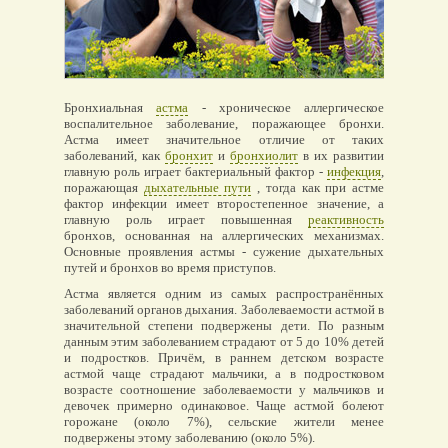
Бронхиальная
астма
- хроническое аллергическое
воспалительное заболевание, поражающее бронхи.
Астма имеет значительное отличие от таких
заболеваний, как
бронхит
и
бронхиолит
в их развитии
главную роль играет бактериальный фактор -
инфекция
,
поражающая
дыхательные пути
, тогда как при астме
фактор инфекции имеет второстепенное значение, а
главную роль играет повышенная
реактивность
бронхов, основанная на аллергических механизмах.
Основные проявления астмы - сужение дыхательных
путей и бронхов во время приступов.
Астма является одним из самых распространённых
заболеваний органов дыхания. Заболеваемости астмой в
значительной степени подвержены дети. По разным
данным этим заболеванием страдают от 5 до 10% детей
и подростков. Причём, в раннем детском возрасте
астмой чаще страдают мальчики, а в подростковом
возрасте соотношение заболеваемости у мальчиков и
девочек примерно одинаковое. Чаще астмой болеют
горожане (около 7%), сельские жители менее
подвержены этому заболеванию (около 5%).