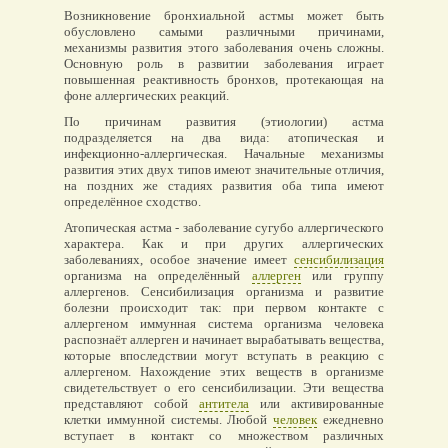
Возникновение бронхиальной астмы может быть
обусловлено самыми различными причинами,
механизмы развития этого заболевания очень сложны.
Основную роль в развитии заболевания играет
повышенная реактивность бронхов, протекающая на
фоне аллергических реакций.
По причинам развития (этиологии) астма
подразделяется на два вида: атопическая и
инфекционно-аллергическая. Начальные механизмы
развития этих двух типов имеют значительные отличия,
на поздних же стадиях развития оба типа имеют
определённое сходство.
Атопическая астма - заболевание сугубо аллергического
характера. Как и при других аллергических
заболеваниях, особое значение имеет
сенсибилизация
организма на определённый
аллерген
или группу
аллергенов. Сенсибилизация организма и развитие
болезни происходит так: при первом контакте с
аллергеном иммунная система организма человека
распознаёт аллерген и начинает вырабатывать вещества,
которые впоследствии могут вступать в реакцию с
аллергеном. Нахождение этих веществ в организме
свидетельствует о его сенсибилизации. Эти вещества
представляют собой
антитела
или активированные
клетки иммунной системы. Любой
человек
ежедневно
вступает в контакт со множеством различных