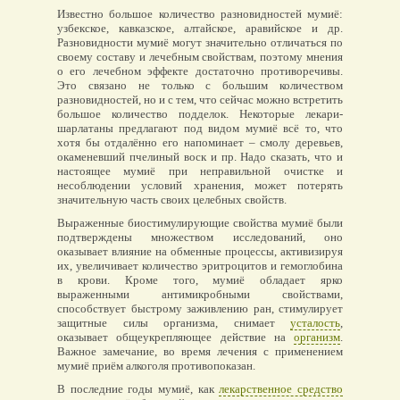
Известно большое количество разновидностей мумиё:
узбекское, кавказское, алтайское, аравийское и др.
Разновидности мумиё могут значительно отличаться по
своему составу и лечебным свойствам, поэтому мнения
о его лечебном эффекте достаточно противоречивы.
Это связано не только с большим количеством
разновидностей, но и с тем, что сейчас можно встретить
большое количество подделок. Некоторые лекари-
шарлатаны предлагают под видом мумиё всё то, что
хотя бы отдалённо его напоминает – смолу деревьев,
окаменевший пчелиный воск и пр. Надо сказать, что и
настоящее мумиё при неправильной очистке и
несоблюдении условий хранения, может потерять
значительную часть своих целебных свойств.
Выраженные биостимулирующие свойства мумиё были
подтверждены множеством исследований, оно
оказывает влияние на обменные процессы, активизируя
их, увеличивает количество эритроцитов и гемоглобина
в крови. Кроме того, мумиё обладает ярко
выраженными антимикробными свойствами,
способствует быстрому заживлению ран, стимулирует
защитные силы организма, снимает
усталость
,
оказывает общеукрепляющее действие на
организм
.
Важное замечание, во время лечения с применением
мумиё приём алкоголя противопоказан.
В последние годы мумиё, как
лекарственное средство