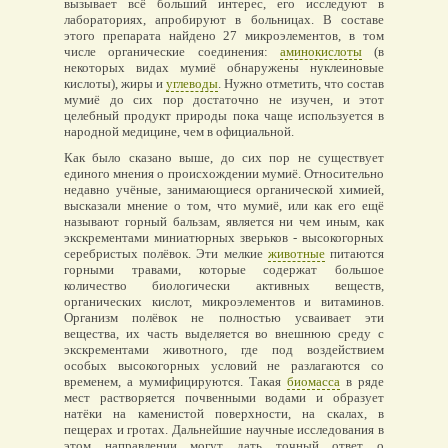
вызывает всё больший интерес, его исследуют в
лабораториях, апробируют в больницах. В составе
этого препарата найдено 27 микроэлементов, в том
числе органические соединения:
аминокислоты
(в
некоторых видах мумиё обнаружены нуклеиновые
кислоты), жиры и
углеводы
. Нужно отметить, что состав
мумиё до сих пор достаточно не изучен, и этот
целебный продукт природы пока чаще используется в
народной медицине, чем в официальной.
Как было сказано выше, до сих пор не существует
единого мнения о происхождении мумиё. Относительно
недавно учёные, занимающиеся органической химией,
высказали мнение о том, что мумиё, или как его ещё
называют горный бальзам, является ни чем иным, как
экскрементами миниатюрных зверьков - высокогорных
серебристых полёвок. Эти мелкие
животные
питаются
горными травами, которые содержат большое
количество биологически активных веществ,
органических кислот, микроэлементов и витаминов.
Организм полёвок не полностью усваивает эти
вещества, их часть выделяется во внешнюю среду с
экскрементами животного, где под воздействием
особых высокогорных условий не разлагаются со
временем, а мумифицируются. Такая
биомасса
в ряде
мест растворяется почвенными водами и образует
натёки на каменистой поверхности, на скалах, в
пещерах и гротах. Дальнейшие научные исследования в
этом направлении могут дать точный ответ о