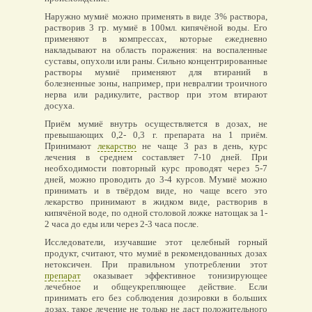
Наружно мумиё можно применять в виде 3% раствора,
растворив 3 гр. мумиё в 100мл. кипячёной воды. Его
применяют в компрессах, которые ежедневно
накладывают на область поражения: на воспаленные
суставы, опухоли или раны. Сильно концентрированные
растворы мумиё применяют для втираний в
болезненные зоны, например, при невралгии троичного
нерва или радикулите, раствор при этом втирают
досуха.
Приём мумиё внутрь осуществляется в дозах, не
превышающих 0,2- 0,3 г. препарата на 1 приём.
Принимают
лекарство
не чаще 3 раз в день, курс
лечения в среднем составляет 7-10 дней. При
необходимости повторный курс проводят через 5-7
дней, можно проводить до 3-4 курсов. Мумиё можно
принимать и в твёрдом виде, но чаще всего это
лекарство принимают в жидком виде, растворив в
кипячёной воде, по одной столовой ложке натощак за 1-
2 часа до еды или через 2-3 часа после.
Исследователи, изучавшие этот целебный горный
продукт, считают, что мумиё в рекомендованных дозах
нетоксичен. При правильном употреблении этот
препарат
оказывает эффективное тонизирующее
лечебное и общеукрепляющее действие. Если
принимать его без соблюдения дозировки в больших
дозах, такое лечение не только не даст положительного