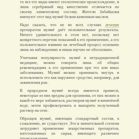
то все его виды имеют геологическое происхождение, и
лишь серебряный вид качественно отличается по
своему химическому составу. Жители Забайкалья
именуют этот вид мумиё белым каменным маслом.
Надо сказать, что не во всех случаях
лечение
препаратом мумиё даёт положительные результаты.
Ничего удивительного в этом нет, поскольку нет
конкретного перечня показаний к его применению, а его
положительное влияние на лечебный процесс основано
лишь на наблюдениях и никак научно не обосновано.
Учитывая популярность мумиё в нетрадиционной
медицине, можно говорить лишь об общих
рекомендациях к его применению при тех или иных
заболеваниях. Мумиё можно принимать внутрь и
использовать его как наружное средство, например, для
заживления ран.
В природном мумиё всегда имеются примеси,
некоторые из них вредны для организма, от них можно в
какой-то мере избавиться, растворив мумиё в кипячёной
воде, затем профильтровать и выпарить полученный
раствор на огне.
Образцов мумиё, имеющих стандартный состав, к
сожалению, не существует. Это в значительной степени
затрудняет применение лекарственных препаратов,
изготовленных из сырья, имеющего различное
происхождение.