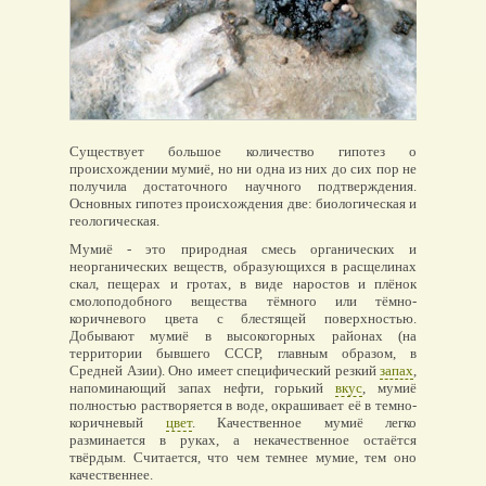
Существует большое количество гипотез о
происхождении мумиё, но ни одна из них до сих пор не
получила достаточного научного подтверждения.
Основных гипотез происхождения две: биологическая и
геологическая.
Мумиё - это природная смесь органических и
неорганических веществ, образующихся в расщелинах
скал, пещерах и гротах, в виде наростов и плёнок
смолоподобного вещества тёмного или тёмно-
коричневого цвета с блестящей поверхностью.
Добывают мумиё в высокогорных районах (на
территории бывшего СССР, главным образом, в
Средней Азии). Оно имеет специфический резкий
запах
,
напоминающий запах нефти, горький
вкус
, мумиё
полностью растворяется в воде, окрашивает её в темно-
коричневый
цвет
. Качественное мумиё легко
разминается в руках, а некачественное остаётся
твёрдым. Считается, что чем темнее мумие, тем оно
качественнее.