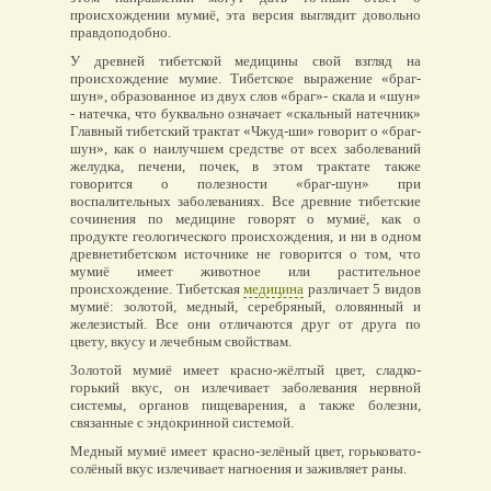
происхождении мумиё, эта версия выглядит довольно
правдоподобно.
У древней тибетской медицины свой взгляд на
происхождение мумие. Тибетское выражение «браг-
шун», образованное из двух слов «браг»- скала и «шун»
- натечка, что буквально означает «скальный натечник»
Главный тибетский трактат «Чжуд-ши» говорит о «браг-
шун», как о наилучшем средстве от всех заболеваний
желудка, печени, почек, в этом трактате также
говорится о полезности «браг-шун» при
воспалительных заболеваниях. Все древние тибетские
сочинения по медицине говорят о мумиё, как о
продукте геологического происхождения, и ни в одном
древнетибетском источнике не говорится о том, что
мумиё имеет животное или растительное
происхождение. Тибетская
медицина
различает 5 видов
мумиё: золотой, медный, серебряный, оловянный и
железистый. Все они отличаются друг от друга по
цвету, вкусу и лечебным свойствам.
Золотой мумиё имеет красно-жёлтый цвет, сладко-
горький вкус, он излечивает заболевания нервной
системы, органов пищеварения, а также болезни,
связанные с эндокринной системой.
Медный мумиё имеет красно-зелёный цвет, горьковато-
солёный вкус излечивает нагноения и заживляет раны.