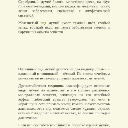
Серебряный мумиё белого, молочного цвета, на вкус
горьковато-сладкий, внешне похож на молочную пенку,
лечит заболевания, связанные с лимфатической
системой.
Железистый
вид
мумиё имеет тёмный цвет, слабый
запах, горький вкус, им лечат заболевания печени и
нарушения обмена веществ.
Оловянный вид мумиё делится на два подвида, белый –
оловянный и свинцовый – тёмный. По своим лечебным
качествам он несколько уступает железистому мумиё.
Древнетибетская медицина классифицирует основные
виды мумиё по количеству в его составе различных
минеральных веществ, влияющих на его лечебный
эффект. Тибетский трактат утверждает, что если в
«браг-шун» есть примесь земли, камней и экскрементов
животных, этот вид считается самым худшим, однако,
если он был добыт в святых местах, то вполне пригоден
для лечения.
Если верить тибетской гипотезе происхождения мумиё,