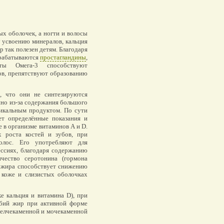
ых оболочек, а ногти и волосы
 усвоению минералов, кальция
 так полезен детям. Благодаря
ырабатываются
простагландины
,
оты Омега-3 способствуют
в, препятствуют образованию
, что они не синтезируются
нно из-за содержания большого
никальным продуктом. По сути
ет определённые показания и
 в организме витаминов A и D.
 роста костей и зубов, при
олос. Его употребляют для
ессиях, благодаря содержанию
ество серотонина (гормона
о жира способствует снижению
 коже и слизистых оболочках
е кальция и витамина D), при
ыбий жир при активной форме
желчекаменной и мочекаменной