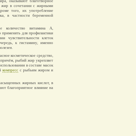
ра, оказывают благотворное
й жир в сочетании с жирными
кроме того, их употребление
ка, в частности беременной
е количество витамина A,
 применять для профилактики
ии чувствительности клеток
чередь, к гистамину, именно
олезен.
асное косметическое средство,
, причём, рыбий жир укрепляет
использовании в составе масок
ый
компресс
с рыбьим жиром и
насыщенных жирных кислот, в
ают благоприятное влияние на