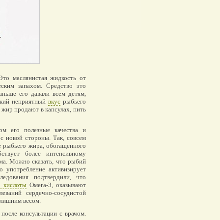
Это маслянистая жидкость от
еским запахом. Средство это
ньше его давали всем детям,
езкий неприятный
вкус
рыбьего
жир продают в капсулах, пить
ом его полезные качества и
с новой стороны. Так, совсем
е рыбьего жира, обогащенного
ствует более интенсивному
ма. Можно сказать, что рыбий
о употребление активизирует
едования подтвердили, что
 кислоты
Омега-3, оказывают
еваний сердечно-сосудистой
 лишним весом.
после консультации с врачом.