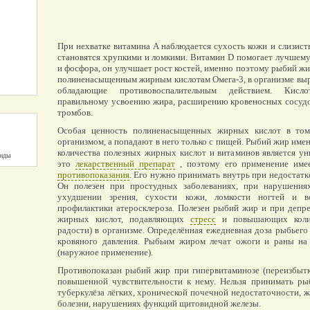
При нехватке витамина A наблюдается сухость кожи и слизист
становятся хрупкими и ломкими. Витамин D помогает лучшему
и фосфора, он улучшает рост костей, именно поэтому рыбий жир
полиненасыщенным жирным кислотам Омега-3, в организме в
обладающие противовоспалительным действием. Кисл
правильному усвоению жира, расширению кровеносных сосудо
тромбов.
Особая ценность полиненасыщенных жирных кислот в том
организмом, а попадают в него только с пищей. Рыбий жир име
количества полезных жирных кислот и витаминов является у
унды
это
лекарственный препарат
, поэтому его применение име
противопоказания
. Его нужно принимать внутрь при недостатке
Он полезен при простудных заболеваниях, при нарушениях
ухудшении зрения, сухости кожи, ломкости ногтей и в
профилактики атеросклероза. Полезен рыбий жир и при депр
жирных кислот, подавляющих
стресс
и повышающих колич
радости) в организме. Определённая ежедневная доза рыбьег
кровяного давления. Рыбьим жиром лечат ожоги и раны на
(наружное применение).
Противопоказан рыбий жир при гипервитаминозе (переизбытк
повышенной чувствительности к нему. Нельзя принимать р
туберкулёза лёгких, хронической почечной недостаточности, 
болезни, нарушениях функций щитовидной железы.