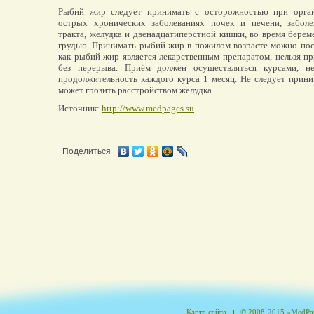
Рыбий жир следует принимать с осторожностью при орган
острых хронических заболеваниях почек и печени, заболе
тракта, желудка и двенадцатиперстной кишки, во время берем
грудью. Принимать рыбий жир в пожилом возрасте можно посл
как рыбий жир является лекарственным препаратом, нельзя пр
без перерыва. Приём должен осуществляться курсами, н
продолжительность каждого курса 1 месяц. Не следует прин
может грозить расстройством желудка.
Источник:
http://www.medpages.su
Поделиться
Карта сайта
© 2008-2015 «MedPag