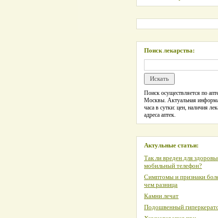
Поиск лекарства:
Поиск осуществляется по апте
Москвы. Актуальная информ
часа в сутки: цен, наличия лек
адреса аптек.
Актульные статьи:
Так ли вреден для здоровь
мобильный телефон?
Симптомы и признаки боле
чем разница
Камни лечат
Подошвенный гиперкерат