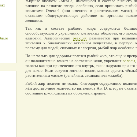
Жирные кислоты Омега-3, имеющиеся в составе рыбьего жи
иях
влияние на развитие плода, особенно, если принимать рыби
кислотами Омега-6 (они имеются в растительном масле), 
оказывает общеукрепляющее действие на организм челове
женщины.
Так как в составе рыбьего жира содержится большо
способствующего укреплению клеточных оболочек, его можно
обиле
аллергии. Аллергическая
реакция
развивается при повышен
эпителия к биологически активным веществам, в первую о
поэтому для людей, склонных к аллергии, рыбий жир особенно п
Но не только для здоровья полезен рыбий жир, это ещё и прекр
он положительно влияет на состояние кожи, укрепляет
волосы
волосы как при применении его внутрь, так и наружно при его 
для волос. Если секутся кончики волос, можно сделать тёпл
растительным маслом (репейным, сасанква или жажоба).
Рыбий жир полезен не только благодаря содержанию полине
нём достаточное количество витаминов A и D, которые оказыв
состояние кожи, слизистых оболочек и зрение.