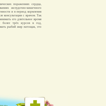
ических поражениях сердца,
ваниях желудочно-кишечного
енности и в период кормления
е консультации с врачом. Так
инимать его длительное время
е более трёх курсов в год,
имать рыбий жир натощак, это
es.su»