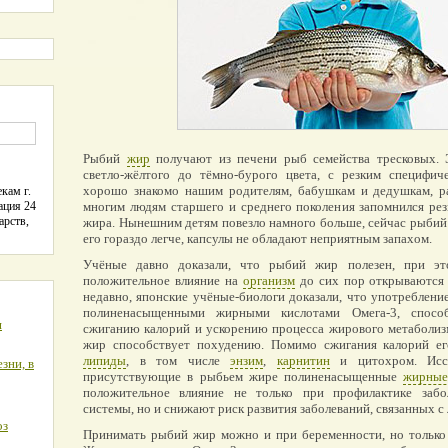
Рыбий
жир
получают из печени рыб семейства тресковых. 
светло-жёлтого до тёмно-бурого цвета, с резким специфич
хорошо знакомо нашим родителям, бабушкам и дедушкам, ра
кам г.
ация 24
многим людям старшего и среднего поколения запомнился р
арств,
жира. Нынешним детям повезло намного больше, сейчас рыбий 
его гораздо легче, капсулы не обладают неприятным запахом.
Учёные давно доказали, что рыбий жир полезен, при эт
положительное влияние на
организм
до сих пор открываются 
недавно, японские учёные-биологи доказали, что употреблени
полиненасыщенными жирными кислотами Омега-3, способ
я
сжиганию калорий и ускорению процесса жирового метаболиз
жир способствует похудению. Помимо сжигания калорий ег
липиды
, в том числе
энзим
,
карнитин
и цитохром. Иссл
зни, в
присутствующие в рыбьем жире полиненасыщенные
жирные
положительное влияние не только при профилактике забол
системы, но и снижают риск развития заболеваний, связанных с
оз
Принимать рыбий жир можно и при беременности, но только 