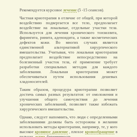
Рекомендуется курсовое
лечение
(5 -15 сеансов).
Частная криотерапия в отличие от общей, при которой
воздействию подвергается все тело, предполагает
воздействие на локальные, отдельные участки тела.
Используется для лечения хронического тонзиллита,
фарингита, ринита, аденоидита, а также косметических
дефектов кожи. Во многих случаях является
единственной альтернативой хирургического
вмешательства. Учитывая, что локальная криотерапия
предполагает воздействие непосредственно на
болезненный участок тела, её применение требует
разработки специальных методик для каждого
заболевания. Локальная криотерапия может
обеспечиваться путем использования дешевых
хладоносителей.
Таким образом, процедура криотерапии позволяет
достичь самых разных результатов: от омоложения и
улучшения общего самочувствия до лечения
хронических заболеваний, позволяет также избежать
хирургического вмешательства.
Однако, следует напомнить, что люди с определенными
заболеваниями должны быть осторожны в желании
использовать методы криотерапии, например, те, у кого
высокое
кровяное давление
, плохое
кровообращение
в
пальцах,
астма
, беременность.