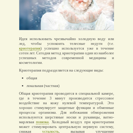
Идея использовать чрезвычайно холодную воду или
лед, чтобы успокоить телесные недуги (т.е.
криотерапия
) успешно используется уже в течение
сотен лет. Сегодня метод криотерапии один из наиболее
успешных методов современной медицины и
косметологии.
Криотерапия подразделяется на следующие виды:
общая
локальная (частная)
Общая криотерапия проводится в специальной камере,
где в течение 3 минут производится стрессовое
воздействие на кожу нулевой температурой. Это
хорошо стимулирует защитные функции и обменные
процессы организма. Для избежания обморожения
используются шерстяные носки и рукавицы, ватно-
марлевая
повязка
. Холодный воздух при криотерапии
может стимулировать центральную нервную систему,
снижая
усталость
, вызывая улучшение