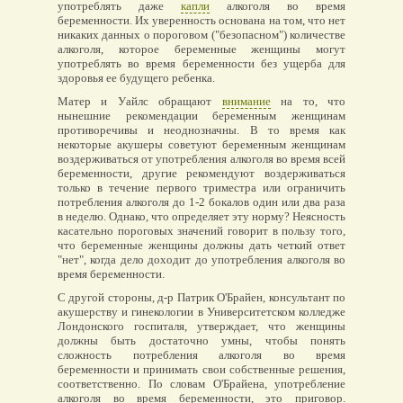
употреблять даже
капли
алкоголя во время
беременности. Их уверенность основана на том, что нет
никаких данных о пороговом ("безопасном") количестве
алкоголя, которое беременные женщины могут
употреблять во время беременности без ущерба для
здоровья ее будущего ребенка.
Матер и Уайлс обращают
внимание
на то, что
нынешние рекомендации беременным женщинам
противоречивы и неоднозначны. В то время как
некоторые акушеры советуют беременным женщинам
воздерживаться от употребления алкоголя во время всей
беременности, другие рекомендуют воздерживаться
только в течение первого триместра или ограничить
потребления алкоголя до 1-2 бокалов один или два раза
в неделю. Однако, что определяет эту норму? Неясность
касательно пороговых значений говорит в пользу того,
что беременные женщины должны дать четкий ответ
"нет", когда дело доходит до употребления алкоголя во
время беременности.
С другой стороны, д-р Патрик О'Брайен, консультант по
акушерству и гинекологии в Университетском колледже
Лондонского госпиталя, утверждает, что женщины
должны быть достаточно умны, чтобы понять
сложность потребления алкоголя во время
беременности и принимать свои собственные решения,
соответственно. По словам О'Брайена, употребление
алкоголя во время беременности, это приговор.