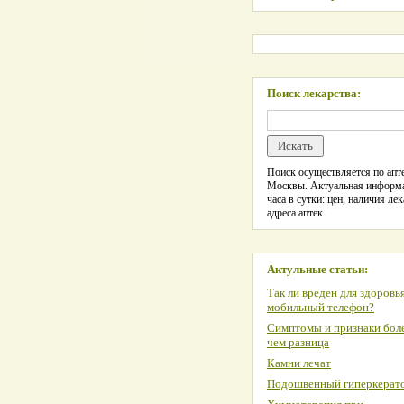
Поиск лекарства:
Поиск осуществляется по апте
Москвы. Актуальная информ
часа в сутки: цен, наличия лек
адреса аптек.
Актульные статьи:
Так ли вреден для здоровь
мобильный телефон?
Симптомы и признаки боле
чем разница
Камни лечат
Подошвенный гиперкерат