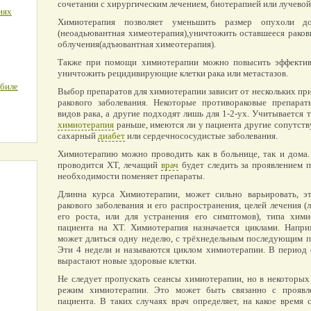
сочетании с хирургическим лечением, биотерапией или лучевой
иях
Химиотерапия позволяет уменьшить размер опухоли д
(неоадьювантная химеотерапия),уничтожить оставшееся раков
облучения(адъювантная химеотерапия).
Также при помощи химиотерапии можно повысить эффективн
уничтожить рецидивирующие клетки рака или метастазов.
обиле
Выбор препаратов для химиотерапии зависит от нескольких при
ракового заболевания. Некоторые противораковые препара
видов рака, а другие подходят лишь для 1-2-ух. Учитывается т
химиотерапия
раньше, имеются ли у пациента другие сопутств
сахарный
диабет
или сердечнососудистые заболевания.
Химиотерапию можно проводить как в больнице, так и дома. 
проводится ХТ, лечащий
врач
будет следить за проявлением 
необходимости поменяет препараты.
Длинна курса Химиотерапии, может сильно варьировать, э
ракового заболевания и его распространения, целей лечения (
его роста, или для устранения его симптомов), типа хими
пациента на ХТ. Химиотерапия назначается циклами. Напри
может длиться одну неделю, с трёхнедельным последующим п
Эти 4 недели и называются циклом химиотерапии. В период 
вырастают новые здоровые клетки.
Не следует пропускать сеансы химиотерапии, но в некоторых
режим химиотерапии. Это может быть связанно с проявл
пациента. В таких случаях врач определяет, на какое время 