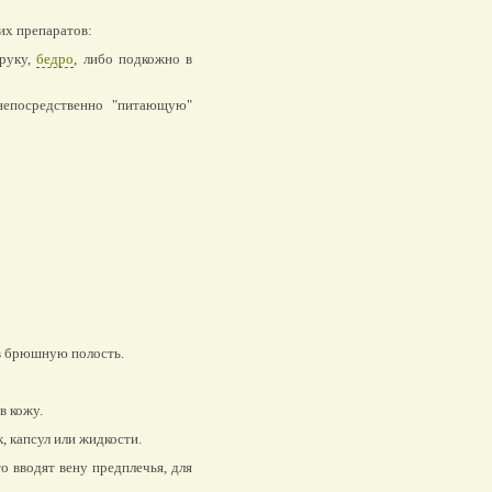
их препаратов:
руку,
бедро
, либо подкожно в
непосредственно "питающую"
 в брюшную полость.
в кожу.
к, капсул или жидкости.
 вводят вену предплечья, для