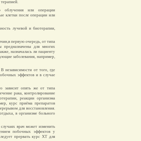
 терапией.
о облучения или операции
ые клетки после операции или
ость лучевой и биотерапии,
чин,в первую очередь, от типа
ты предназначены для многих
акже, назначалась ли пациенту
ующие заболевания, например,
В независимости от того, где
побочных эффектов и в случае
то зависит опять же от типа
лечение рака, контролирование
отерапии, реакции организма
мер, курс приёма препаратов
ерерывом для восстановления.
отдыха, в организме больного
 случаях врач может изменить
ением побочных эффектов у
следует прервать курс ХТ для