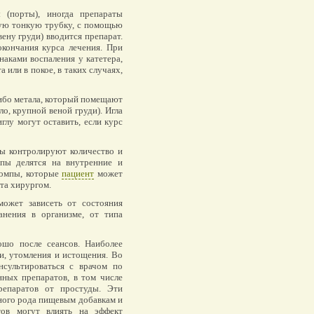
 (порты), иногда препараты
кую тонкую трубку, с помощью
вену груди) вводится препарат.
окончания курса лечения. При
наками воспаления у катетера,
 или в покое, в таких случаях,
бо метала, который помещают
ло, крупной веной груди). Игла
глу могут оставить, если курс
ы контролируют количество и
мпы делятся на внутренние и
помпы, которые
пациент
может
та хирургом.
может зависеть от состояния
анения в организме, от типа
ошо после сеансов. Наиболее
и, утомления и истощения. Во
нсультироваться с врачом по
ных препаратов, в том числе
репаратов от простуды. Эти
ного рода пищевым добавкам и
тов могут влиять на эффект