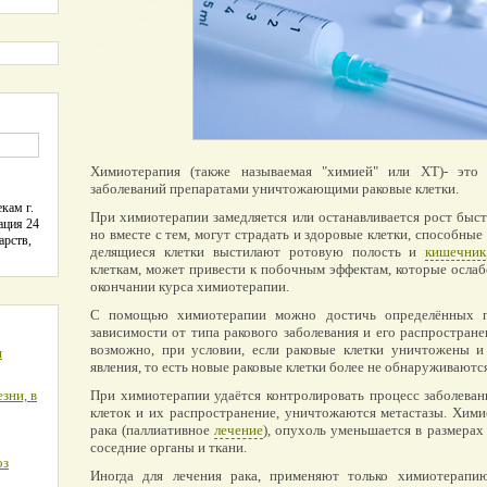
Химиотерапия (также называемая "химией" или ХТ)- эт
заболеваний препаратами уничтожающими раковые клетки.
кам г.
При химиотерапии замедляется или останавливается рост быст
ация 24
но вместе с тем, могут страдать и здоровые клетки, способные
арств,
делящиеся клетки выстилают ротовую полость и
кишечник
клеткам, может привести к побочным эффектам, которые ослаб
окончании курса химиотерапии.
С помощью химиотерапии можно достичь определённых по
зависимости от типа ракового заболевания и его распростран
возможно, при условии, если раковые клетки уничтожены 
я
явления, то есть новые раковые клетки более не обнаруживаются
зни, в
При химиотерапии удаётся контролировать процесс заболеван
клеток и их распространение, уничтожаются метастазы. Хим
рака (паллиативное
лечение
), опухоль уменьшается в размерах 
соседние органы и ткани.
оз
Иногда для лечения рака, применяют только химиотерапи