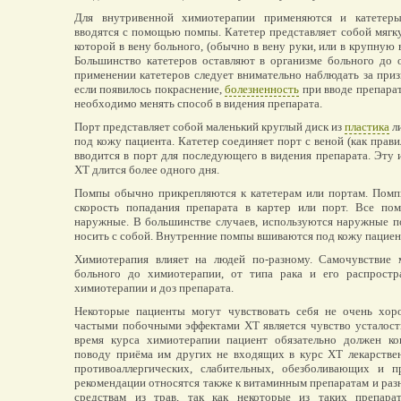
Для внутривенной химиотерапии применяются и катетеры
вводятся с помощью помпы. Катетер представляет собой мяг
которой в вену больного, (обычно в вену руки, или в крупную 
Большинство катетеров оставляют в организме больного до 
применении катетеров следует внимательно наблюдать за приз
если появилось покраснение,
болезненность
при вводе препарата
необходимо менять способ в видения препарата.
Порт представляет собой маленький круглый диск из
пластика
ли
под кожу пациента. Катетер соединяет порт с веной (как прави
вводится в порт для последующего в видения препарата. Эту и
ХТ длится более одного дня.
Помпы обычно прикрепляются к катетерам или портам. Помп
скорость попадания препарата в картер или порт. Все по
наружные. В большинстве случаев, используются наружные 
носить с собой. Внутренние помпы вшиваются под кожу пациен
Химиотерапия влияет на людей по-разному. Самочувствие 
больного до химиотерапии, от типа рака и его распростр
химиотерапии и доз препарата.
Некоторые пациенты могут чувствовать себя не очень хор
частыми побочными эффектами ХТ является чувство усталост
время курса химиотерапии пациент обязательно должен ко
поводу приёма им других не входящих в курс ХТ лекарствен
противоаллергических, слабительных, обезболивающих и п
рекомендации относятся также к витаминным препаратам и раз
средствам из трав, так как некоторые из таких препара