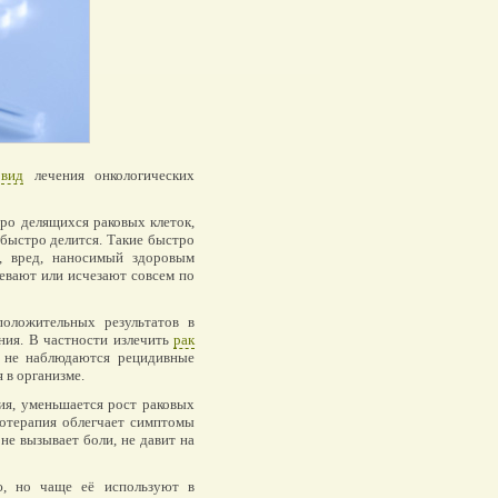
о
вид
лечения онкологических
ро делящихся раковых клеток,
 быстро делится. Такие быстро
, вред, наносимый здоровым
евают или исчезают совсем по
ложительных результатов в
ения. В частности излечить
рак
и не наблюдаются рецидивные
 в организме.
ия, уменьшается рост раковых
иотерапия облегчает симптомы
не вызывает боли, не давит на
ю, но чаще её используют в