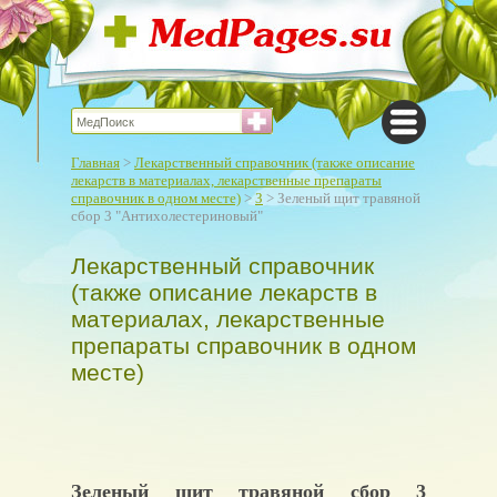
Главная
>
Лекарственный справочник (также описание
лекарств в материалах, лекарственные препараты
справочник в одном месте)
>
З
> Зеленый щит травяной
сбор 3 "Антихолестериновый"
Лекарственный справочник
(также описание лекарств в
материалах, лекарственные
препараты справочник в одном
месте)
Зеленый щит травяной сбор 3