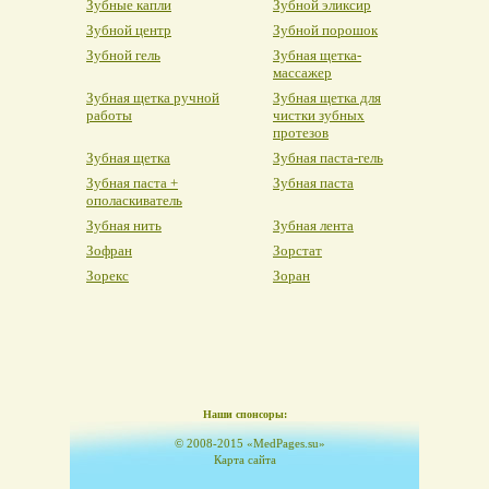
Зубные капли
Зубной эликсир
Зубной центр
Зубной порошок
Зубной гель
Зубная щетка-
массажер
Зубная щетка ручной
Зубная щетка для
работы
чистки зубных
протезов
Зубная щетка
Зубная паста-гель
Зубная паста +
Зубная паста
ополаскиватель
Зубная нить
Зубная лента
Зофран
Зорстат
Зорекс
Зоран
Наши спонсоры:
© 2008-2015 «MedPages.su»
Карта сайта