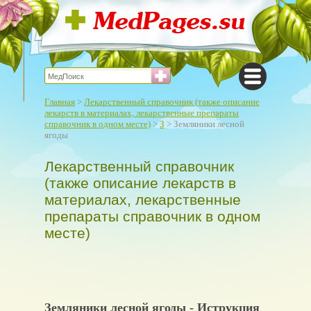
Главная
>
Лекарственный справочник (также описание
лекарств в материалах, лекарственные препараты
справочник в одном месте)
>
З
> Земляники лесной
ягоды
Лекарственный справочник
(также описание лекарств в
материалах, лекарственные
препараты справочник в одном
месте)
Земляники лесной ягоды - Иструкция