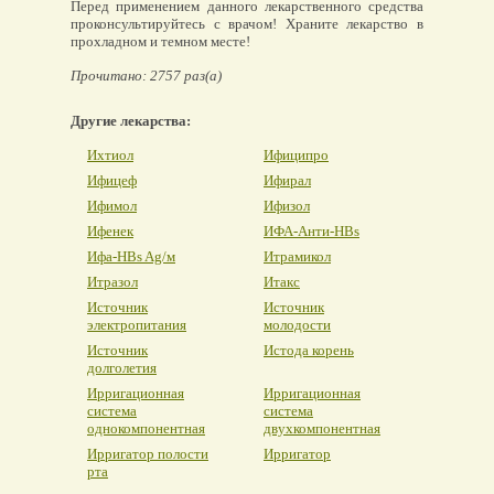
Перед применением данного лекарственного средства
проконсультируйтесь с врачом! Храните лекарство в
прохладном и темном месте!
Прочитано: 2757 раз(а)
Другие лекарства:
Ихтиол
Ифиципро
Ифицеф
Ифирал
Ифимол
Ифизол
Ифенек
ИФА-Анти-HBs
Ифа-HBs Ag/м
Итрамикол
Итразол
Итакс
Источник
Источник
электропитания
молодости
Источник
Истода корень
долголетия
Ирригационная
Ирригационная
система
система
однокомпонентная
двухкомпонентная
Ирригатор полости
Ирригатор
рта