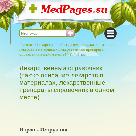
Главная
>
Лекарственный справочник (также описание
лекарств в материалах, лекарственные препараты
справочник в одном месте)
>
И
> Итроп
Лекарственный справочник
(также описание лекарств в
материалах, лекарственные
препараты справочник в одном
месте)
Итроп - Иструкция