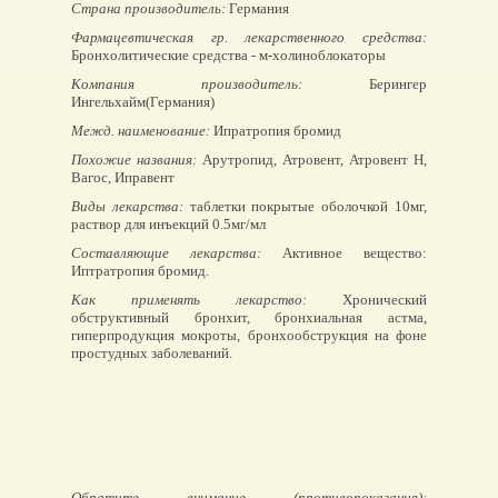
Страна производитель:
Германия
Фармацевтическая гр. лекарственного средства:
Бронхолитические средства - м-холиноблокаторы
Компания производитель:
Берингер
Ингельхайм(Германия)
Межд. наименование:
Ипратропия бромид
Похожие названия:
Арутропид, Атровент, Атровент Н,
Вагос, Иправент
Виды лекарства:
таблетки покрытые оболочкой 10мг,
раствор для инъекций 0.5мг/мл
Составляющие лекарства:
Активное вещество:
Иптратропия бромид.
Как применять лекарство:
Хронический
обструктивный бронхит, бронхиальная астма,
гиперпродукция мокроты, бронхообструкция на фоне
простудных заболеваний.
Обратите внимание (противопоказания):