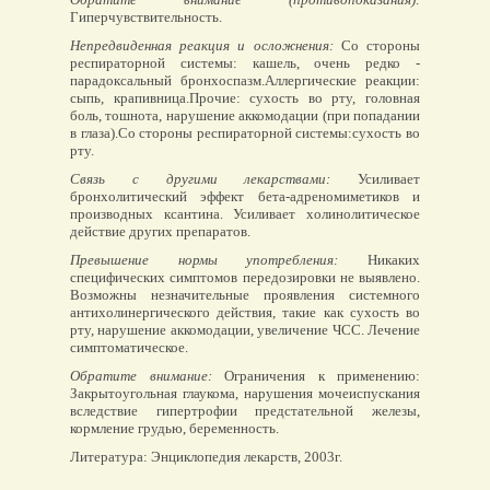
Гиперчувствительность.
Непредвиденная реакция и осложнения:
Со стороны
респираторной системы: кашель, очень редко -
парадоксальный бронхоспазм.Аллергические реакции:
сыпь, крапивница.Прочие: сухость во рту, головная
боль, тошнота, нарушение аккомодации (при попадании
в глаза).Со стороны респираторной системы:сухость во
рту.
Связь с другими лекарствами:
Усиливает
бронхолитический эффект бета-адреномиметиков и
производных ксантина. Усиливает холинолитическое
действие других препаратов.
Превышение нормы употребления:
Никаких
специфических симптомов передозировки не выявлено.
Возможны незначительные проявления системного
антихолинергического действия, такие как сухость во
рту, нарушение аккомодации, увеличение ЧСС. Лечение
симптоматическое.
Обратите внимание:
Ограничения к применению:
Закрытоугольная глаукома, нарушения мочеиспускания
вследствие гипертрофии предстательной железы,
кормление грудью, беременность.
Литература: Энциклопедия лекарств, 2003г.