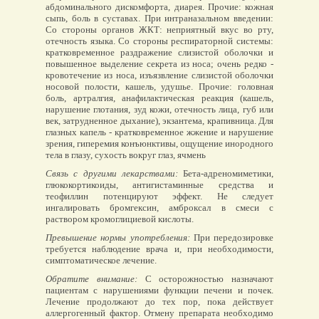
абдоминального дискомфорта, диарея. Прочие: кожная
сыпь, боль в суставах. При интраназальном введении:
Со стороны органов ЖКТ: неприятный вкус во рту,
отечность языка. Со стороны респираторной системы:
кратковременное раздражение слизистой оболочки и
повышенное выделение секрета из носа; очень редко -
кровотечение из носа, изъязвление слизистой оболочки
носовой полости, кашель, удушье. Прочие: головная
боль, артралгия, анафилактическая реакция (кашель,
нарушение глотания, зуд кожи, отечность лица, губ или
век, затрудненное дыхание), экзантема, крапивница. Для
глазных капель - кратковременное жжение и нарушение
зрения, гиперемия конъюнктивы, ощущение инородного
тела в глазу, сухость вокруг глаз, ячмень
Связь с другими лекарствами:
Бета-адреномиметики,
глюкокортикоиды, антигистаминные средства и
теофиллин потенцируют эффект. Не следует
ингалировать бромгексин, амброксал в смеси с
раствором кромоглициевой кислоты.
Превышение нормы употребления:
При передозировке
требуется наблюдение врача и, при необходимости,
симптоматическое лечение.
Обратите внимание:
С осторожностью назначают
пациентам с нарушениями функции печени и почек.
Лечение продолжают до тех пор, пока действует
аллергогенный фактор. Отмену препарата необходимо