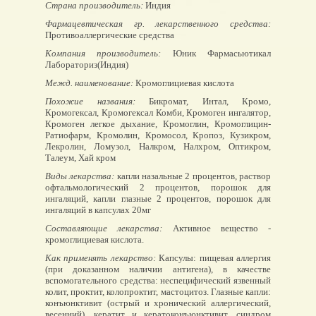
Страна производитель:
Индия
Фармацевтическая гр. лекарственного средства:
Противоаллергические средства
Компания производитель:
Юник Фармасьютикал
Лабораториз(Индия)
Межд. наименование:
Кромоглициевая кислота
Похожие названия:
Бикромат, Интал, Кромо,
Кромогексал, Кромогексал Комби, Кромоген ингалятор,
Кромоген легкое дыхание, Кромоглин, Кромоглицин-
Ратиофарм, Кромолин, Кромосол, Кропоз, Кузикром,
Лекролин, Ломузол, Налкром, Налхром, Оптикром,
Талеум, Хай кром
Виды лекарства:
капли назальные 2 процентов, раствор
офтальмологический 2 процентов, порошок для
ингаляций, капли глазные 2 процентов, порошок для
ингаляций в капсулах 20мг
Составляющие лекарства:
Активное вещество -
кромоглициевая кислота.
Как применять лекарство:
Капсулы: пищевая аллергия
(при доказанном наличии антигена), в качестве
вспомогательного средства: неспецифический язвенный
колит, проктит, колопроктит, мастоцитоз. Глазные капли:
конъюнктивит (острый и хронический аллергический,
весенний), кератит и кератоконъюнктивит, синдром