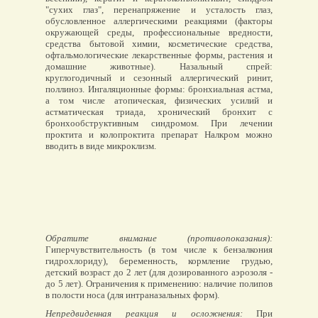
"сухих глаз", перенапряжение и усталость глаз,
обусловленное аллергическими реакциями (факторы
окружающей среды, профессиональные вредности,
средства бытовой химии, косметические средства,
офтальмологические лекарственные формы, растения и
домашние животные). Назальный спрей:
круглогодичный и сезонный аллергический ринит,
поллиноз. Ингаляционные формы: бронхиальная астма,
а том числе атопическая, физических усилий и
астматическая триада, хронический бронхит с
бронхообструктивным синдромом. При лечении
проктита и колопроктита препарат Налкром можно
вводить в виде микроклизм.
Обратите внимание (противопоказания):
Гиперчувствительность (в том числе к бензалкония
гидрохлориду), беременность, кормление грудью,
детский возраст до 2 лет (для дозированного аэрозоля -
до 5 лет). Ограничения к применению: наличие полипов
в полости носа (для интраназальных форм).
Непредвиденная реакция и осложнения:
При