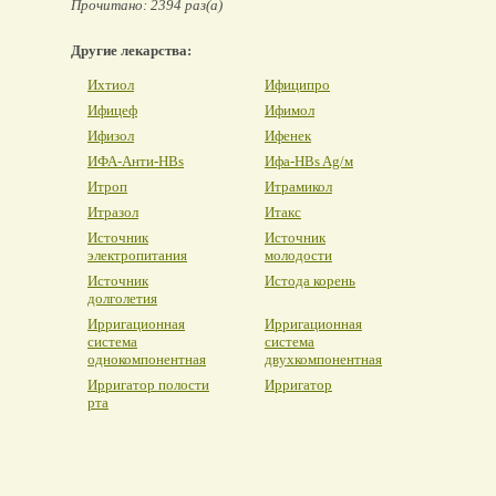
Прочитано: 2394 раз(а)
Другие лекарства:
Ихтиол
Ифиципро
Ифицеф
Ифимол
Ифизол
Ифенек
ИФА-Анти-HBs
Ифа-HBs Ag/м
Итроп
Итрамикол
Итразол
Итакс
Источник
Источник
электропитания
молодости
Источник
Истода корень
долголетия
Ирригационная
Ирригационная
система
система
однокомпонентная
двухкомпонентная
Ирригатор полости
Ирригатор
рта