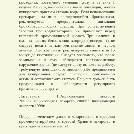
проводить, постепенно уменьшая дозу в течение 1
недели. Кашель, возникающий после ингаляции, можно
купировать приемом стакана воды. Если использование
препарата вызывает повторяющийся бронхоспазм,
рекомендуется предварительная ингаляция
бронхорасширяющих средств. При сопутствующей
терапии бронходилататорами их применяют перед
ингаляцией кромоглициевой кислоты.При наличии в
глазных каплях бензалкония хлорида (консервант) не
следует носить мягкие контактные линзы в период
лечения. Жесткие линзы рекомендуется снимать за 15
минут до инстилляции. Следует учитывать, что после
закапывания в глаз наблюдается кратковременное
нарушение зрения (не следует сразу выполнять работу,
требующую повышенного внимания).Не предназначен
для купирования острых приступов бронхиальной
астмы и астматического статуса. Пациент должен быть
предупрежден о необходимости регулярного
применения препарата.
Литература: 1.Энциклопедия лекарств
2002г.2.Энциклопедия лекарств 2000г.3.Энциклопедия
лекарств 1999г.
Перед применением данного лекарственного средства
проконсультируйтесь с врачом! Храните лекарство в
прохладном и темном месте!