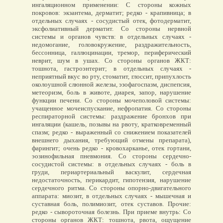
ингаляционном применении: С стороны кожных
покровов: экзантема, дерматит; редко - крапивница; в
отдельных случаях - сосудистый отек, фотодерматит,
эксфолиативный дерматит. Со стороны нервной
системы и органов чувств: в отдельных случаях -
недомогание, головокружение, раздражительность,
бессонница, галлюцинации, тремор, периферический
неврит, шум в ушах. Со стороны органов ЖКТ:
тошнота, гастроэнтерит; в отдельных случаях -
неприятный вкус во рту, стоматит, глоссит, припухлость
околоушной слюнной железы, эзофагоспазм, диспепсия,
метеоризм, боль в животе, диарея, запор, нарушение
функции печени. Со стороны мочеполовой системы:
учащенное мочеиспускание, нефропатия. Со стороны
респираторной системы: раздражение бронхов при
ингаляции (кашель, позывы на рвоту, кратковременный
спазм; редко - выраженный со снижением показателей
внешнего дыхания, требующий отмены препарата),
фарингит; очень редко - кровохарканье, отек гортани,
эозинофильная пневмония. Со стороны сердечно-
сосудистой системы: в отдельных случаях - боль в
груди, периартериальный васкулит, сердечная
недостаточность, перикардит, гипотензия, нарушение
сердечного ритма. Со стороны опорно-двигательного
аппарата: миозит, в отдельных случаях - мышечная и
суставная боль, полимиозит, отек суставов. Прочие:
редко - сывороточная болезнь. При приеме внутрь: Со
стороны органов ЖКТ: тошнота, рвота, ощущение