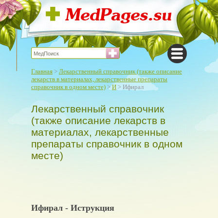
Главная
>
Лекарственный справочник (также описание
лекарств в материалах, лекарственные препараты
справочник в одном месте)
>
И
> Ифирал
Лекарственный справочник
(также описание лекарств в
материалах, лекарственные
препараты справочник в одном
месте)
Ифирал - Иструкция