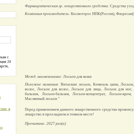
Фармацевтическая гр. лекарственного средства:
Средства уход
Компания производитель:
Космотерос НПК(Россия), Флоресан(
кам г.
ация 24
арств,
Межд. наименование:
Лосьон для кожи
Похожие названия:
Витаскин лосьон, Кемюаль цинк, Лосьон,
волос, Лосьон для волос, Лосьон для лица, Лосьон для ног, 
бальзам, Лосьон-бальзам, Лосьон-концентрат, Лосьон-крем,
я
Маслянный лосьон "
зни, в
Перед применением данного лекарственного средства проконсу
лекарство в прохладном и темном месте!
Прочитано: 2027 раз(а)
оз