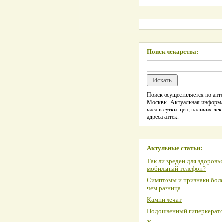
Поиск лекарства:
Поиск осуществляется по апте
Москвы. Актуальная информ
часа в сутки: цен, наличия лек
адреса аптек.
Актульные статьи:
Так ли вреден для здоровь
мобильный телефон?
Симптомы и признаки боле
чем разница
Камни лечат
Подошвенный гиперкерат