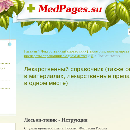
Главная
>
Лекарственный справочник (также описание лекарств 
препараты справочник в одном месте)
>
Л
> Лосьон-тоник
Лекарственный справочник (также о
дия
в материалах, лекарственные преп
в одном месте)
Лосьон-тоник - Иструкция
Страна производитель:
Россия , Флоресан Россия