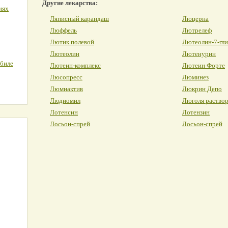
Другие лекарства:
иях
Ляписный карандаш
Люцерна
Люффель
Лютрелеф
Лютик полевой
Лютеолин-7-гли
Лютеолин
Лютенурин
обиле
Лютеин-комплекс
Лютеин Форте
Люсопресс
Люминез
Люмиактив
Люкрин Депо
Людиомил
Люголя раствор
Лотенсин
Лотензин
Лосьон-спрей
Лосьон-спрей