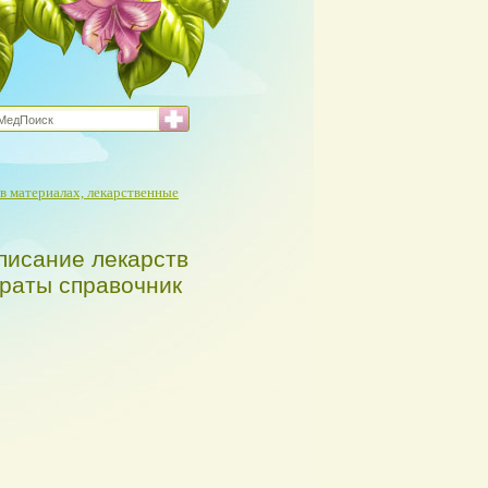
в материалах, лекарственные
писание лекарств
араты справочник