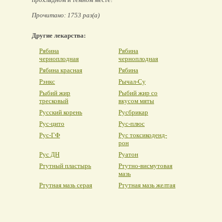
Прочитано: 1753 раз(а)
Другие лекарства:
Рябина
Рябина
черноплодная
черноплодная
Рябина красная
Рябина
Рэнкс
Рычал-Су
Рыбий жир
Рыбий жир со
тресковый
вкусом мяты
Русский корень
Русбрикар
Рус-цито
Рус-плюс
Рус-ГФ
Рус токсикоденд-
рон
Рус ДН
Руатон
Ртутный пластырь
Ртутно-висмутовая
мазь
Ртутная мазь серая
Ртутная мазь желтая