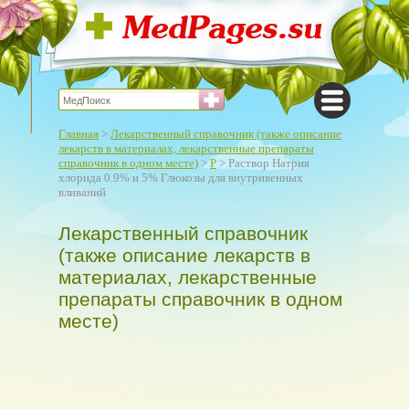
Главная
>
Лекарственный справочник (также описание
лекарств в материалах, лекарственные препараты
справочник в одном месте)
>
Р
> Раствор Натрия
хлорида 0.9% и 5% Глюкозы для внутривенных
вливаний
Лекарственный справочник
(также описание лекарств в
материалах, лекарственные
препараты справочник в одном
месте)