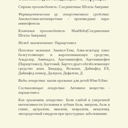
Страна производитель:
Соединенные Штаты Америки
Фармацевтическая гр. лекарственного средства:
Анальгетики-антипиретики - производные пара-
аминофенола
Компания производитель:
МакНейл(Соединенные
Штаты Америки)
Межд. наименование:
Парацетамол
Похожие названия:
Акамол-Тева, Алка-зельтцер плюс
болеутоляющее и жаропонижающее средство,
Альдолор, Аминадол, Ацетаминофен, Ацетаминофен
(Парацетамол), Ацетомай, Бартел драгз обезболевающее
средство апап, Биндард, Вольпан, Дайнафед ЕХ,
Дайнафед юниор, Далерон, Дафалган, Д
Виды лекарства:
капли оральные для детей 80мг/0,8мл
Составляющие лекарства:
Активное вещество -
парацетамол.
Как применять лекарство:
Боли слабой и умеренной
интенсивности (головная и зубная боль, мигрень, боль в
спине, артралгия, миалгия, невралгия, меналгия),
лихорадочный синдром при простудных заболеваниях.