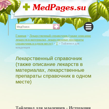
Главная
>
Лекарственный справочник (также описание
лекарств в материалах, лекарственные препараты
справочник в одном месте)
>
Т
> Тайленол для
младенцев
Лекарственный справочник
(также описание лекарств в
материалах, лекарственные
препараты справочник в одном
месте)
Тайленол для младенцев - Иструкция