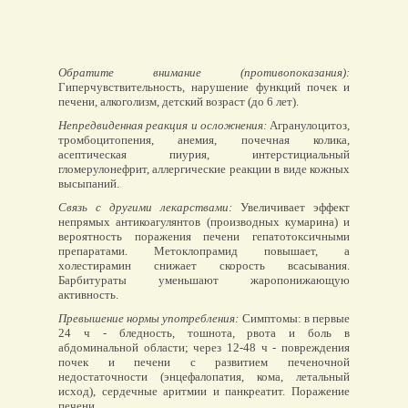
Обратите внимание (противопоказания):
Гиперчувствительность, нарушение функций почек и
печени, алкоголизм, детский возраст (до 6 лет).
Непредвиденная реакция и осложнения:
Агранулоцитоз,
тромбоцитопения, анемия, почечная колика,
асептическая пиурия, интерстициальный
гломерулонефрит, аллергические реакции в виде кожных
высыпаний.
Связь с другими лекарствами:
Увеличивает эффект
непрямых антикоагулянтов (производных кумарина) и
вероятность поражения печени гепатотоксичными
препаратами. Метоклопрамид повышает, а
холестирамин снижает скорость всасывания.
Барбитураты уменьшают жаропонижающую
активность.
Превышение нормы употребления:
Симптомы: в первые
24 ч - бледность, тошнота, рвота и боль в
абдоминальной области; через 12-48 ч - повреждения
почек и печени с развитием печеночной
недостаточности (энцефалопатия, кома, летальный
исход), сердечные аритмии и панкреатит. Поражение
печени