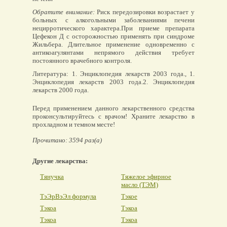
Обратите внимание:
Риск передозировки возрастает у
больных с алкогольными заболеваниями печени
нецирротического характера.При приеме препарата
Цефекон Д с осторожностью применять при синдроме
Жильбера. Длительное применение одновременно с
антикоагулянтами непрямого действия требует
постоянного врачебного контроля.
Литература: 1. Энциклопедия лекарств 2003 года., 1.
Энциклопедия лекарств 2003 года.2. Энциклопедия
лекарств 2000 года.
Перед применением данного лекарственного средства
проконсультируйтесь с врачом! Храните лекарство в
прохладном и темном месте!
Прочитано: 3594 раз(а)
Другие лекарства:
Тянучка
Тяжелое эфирное
масло (ТЭМ)
ТэЭрВэЭл формула
Тэкое
Тэкоа
Тэкоа
Тэкоа
Тэкоа