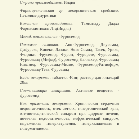
Страна производитель:
Индия
Фармацевтическая гр. лекарственного средства:
Петлевые диуретики
Компания производитель:
Тамилнаду Дадха
Фармасьютикалз Лтд(Индия)
Межд. наименование:
Фуросемид
Похожие названия:
Апо-Фуросемид, Диусемид,
Дифурекс, Кинекс, Лазикс, Ново-Семид, Тасек, Урикс,
Флорикс, Фрусемид, Фурон, Фурорезе, Фуросемид,
Фуросемид (Мифар), Фуросемид Ланнахер, Фуросемид
Никомед, Фуросемид-Милве, Фуросемид-Ратиофарм,
Фуросемид-Тева, Фурсемид
Виды лекарства:
таблетки 40мг, раствор для инъекций
20мг
Составляющие лекарства:
Активное вещество -
фуросемид.
Как применять лекарство:
Хроническая сердечная
недостаточность, отек легких, гипертонический криз,
отечно-асцитический синдром при циррозе печени,
почечная недостаточность, нефротический синдром,
выраженная гипернатриемия, гиперкальциемия и
гипермагниемия.