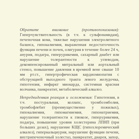
Обратите внимание (противопоказания):
Гиперчувствительность (в т.ч. к сульфонамидам),
печеночная кома, тяжелые нарушения электролитного
баланса, гипокалиемия, выраженная недостаточность
функции печени и почек, олигурия в течение более 24 ч,
анурия, подагра, гиперурикемия, сахарный диабет или
нарушение толерантности к углеводам,
декомпенсированный митральный или аортальный
стеноз, повышение давления в яремной вене свыше 10
мм рт.ст., гипертрофическая кардиомиопатия с
обструкцией выходного тракта левого желудочка,
гипотензия, инфаркт миокарда, системная красная
волчанка, панкреатит, метаболический алкалоз.
Непредвиденная реакция и осложнения:
Гипотензия, в
т.ч. постуральная, коллапс, тромбоэмболия,
тромбофлебит (преимущественно у пожилых),
гипокалиемия, гипомагниемия, гипонатриемия,
нарушение толерантности к глюкозе, гиперурикемия,
подагра, повышение уровня холестерина ЛПНП (при
больших дозах), нарушение КЩС (гипохлоремический
алкалоз), гиперкальциурия, нарушение функции печени,
внутрипеченочный холестаз, панкреатит, диарея, запор,