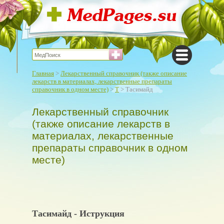
Главная
>
Лекарственный справочник (также описание
лекарств в материалах, лекарственные препараты
справочник в одном месте)
>
Т
> Тасимайд
Лекарственный справочник
(также описание лекарств в
материалах, лекарственные
препараты справочник в одном
месте)
Тасимайд - Иструкция