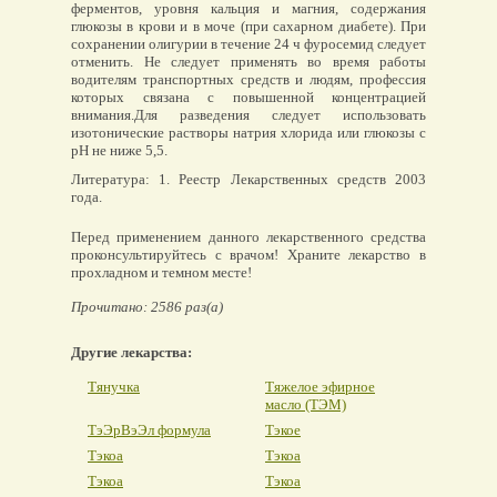
ферментов, уровня кальция и магния, содержания
глюкозы в крови и в моче (при сахарном диабете). При
сохранении олигурии в течение 24 ч фуросемид следует
отменить. Не следует применять во время работы
водителям транспортных средств и людям, профессия
которых связана с повышенной концентрацией
внимания.Для разведения следует использовать
изотонические растворы натрия хлорида или глюкозы с
pH не ниже 5,5.
Литература: 1. Реестр Лекарственных средств 2003
года.
Перед применением данного лекарственного средства
проконсультируйтесь с врачом! Храните лекарство в
прохладном и темном месте!
Прочитано: 2586 раз(а)
Другие лекарства:
Тянучка
Тяжелое эфирное
масло (ТЭМ)
ТэЭрВэЭл формула
Тэкое
Тэкоа
Тэкоа
Тэкоа
Тэкоа