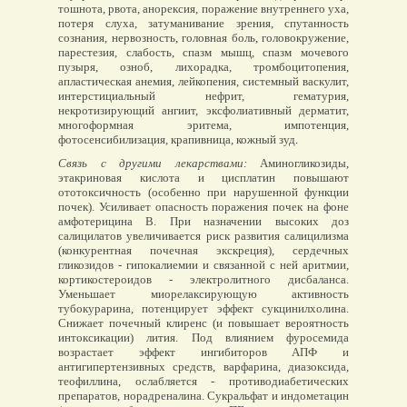
тошнота, рвота, анорексия, поражение внутреннего уха,
потеря слуха, затуманивание зрения, спутанность
сознания, нервозность, головная боль, головокружение,
парестезия, слабость, спазм мышц, спазм мочевого
пузыря, озноб, лихорадка, тромбоцитопения,
апластическая анемия, лейкопения, системный васкулит,
интерстициальный нефрит, гематурия,
некротизирующий ангиит, эксфолиативный дерматит,
многоформная эритема, импотенция,
фотосенсибилизация, крапивница, кожный зуд.
Связь с другими лекарствами:
Аминогликозиды,
этакриновая кислота и цисплатин повышают
ототоксичность (особенно при нарушенной функции
почек). Усиливает опасность поражения почек на фоне
амфотерицина B. При назначении высоких доз
салицилатов увеличивается риск развития салицилизма
(конкурентная почечная экскреция), сердечных
гликозидов - гипокалиемии и связанной с ней аритмии,
кортикостероидов - электролитного дисбаланса.
Уменьшает миорелаксирующую активность
тубокурарина, потенцирует эффект сукцинилхолина.
Снижает почечный клиренс (и повышает вероятность
интоксикации) лития. Под влиянием фуросемида
возрастает эффект ингибиторов АПФ и
антигипертензивных средств, варфарина, диазоксида,
теофиллина, ослабляется - противодиабетических
препаратов, норадреналина. Сукральфат и индометацин