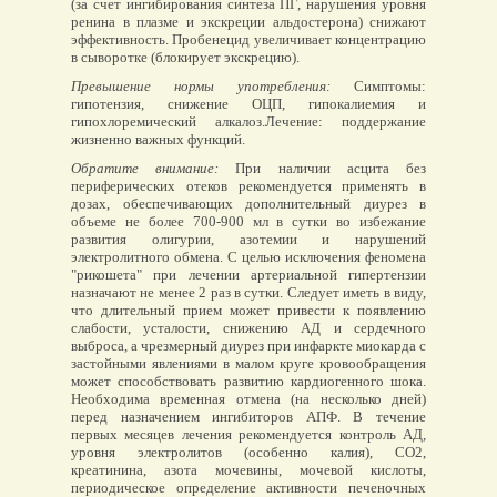
(за счет ингибирования синтеза ПГ, нарушения уровня
ренина в плазме и экскреции альдостерона) снижают
эффективность. Пробенецид увеличивает концентрацию
в сыворотке (блокирует экскрецию).
Превышение нормы употребления:
Симптомы:
гипотензия, снижение ОЦП, гипокалиемия и
гипохлоремический алкалоз.Лечение: поддержание
жизненно важных функций.
Обратите внимание:
При наличии асцита без
периферических отеков рекомендуется применять в
дозах, обеспечивающих дополнительный диурез в
объеме не более 700-900 мл в сутки во избежание
развития олигурии, азотемии и нарушений
электролитного обмена. С целью исключения феномена
"рикошета" при лечении артериальной гипертензии
назначают не менее 2 раз в сутки. Следует иметь в виду,
что длительный прием может привести к появлению
слабости, усталости, снижению АД и сердечного
выброса, а чрезмерный диурез при инфаркте миокарда с
застойными явлениями в малом круге кровообращения
может способствовать развитию кардиогенного шока.
Необходима временная отмена (на несколько дней)
перед назначением ингибиторов АПФ. В течение
первых месяцев лечения рекомендуется контроль АД,
уровня электролитов (особенно калия), CO2,
креатинина, азота мочевины, мочевой кислоты,
периодическое определение активности печеночных