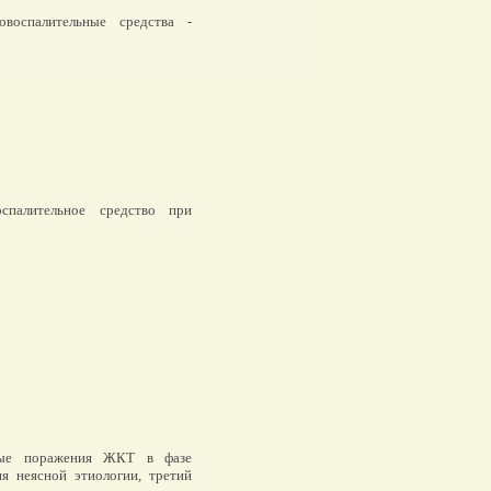
воспалительные средства -
палительное средство при
ные поражения ЖКТ в фазе
ия неясной этиологии, третий