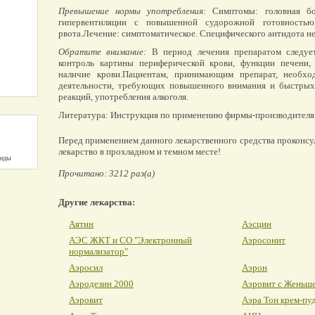
Превышение нормы употребления:
Симптомы: головная бо
гипервентиляции с повышенной судорожной готовностью
рвота.Лечение: симптоматическое. Специфического антидота не
Обратите внимание:
В период лечения препаратом следует
контроль картины периферической крови, функции печени, 
наличие крови.Пациентам, принимающим препарат, необхо
деятельности, требующих повышенного внимания и быстрых
реакций, употребления алкоголя.
Литература: Инструкция по применению фирмы-производителя
Перед применением данного лекарственного средства проконсу
лекарство в прохладном и темном месте!
унды
Прочитано: 3212 раз(а)
Другие лекарства:
Аятин
Аэсцин
АЭС ЖКТ и СО "Электронный
Аэросонит
нормализатор"
Аэросил
Аэрон
Аэродезин 2000
Аэровит с Женьш
Аэровит
Аэра Тон крем-пу