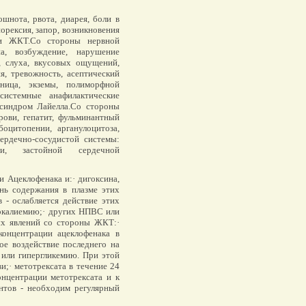
нота, рвота, диарея, боли в
норексия, запор, возникновения
ии ЖКТ.Со стороны нервной
а, возбуждение, нарушение
я, слуха, вкусовых ощущений,
я, тревожность, асептический
вница, экземы, полиморфной
системные анафилактические
 синдром Лайелла.Со стороны
рови, гепатит, фульминантный
оцитопении, арганулоцитоза,
ердечно-сосудистой системы:
зии, застойной сердечной
Ацеклофенака и:· дигоксина,
нь содержания в плазме этих
 - ослабляется действие этих
еркалиемию;· других НПВС или
ых явлений со стороны ЖКТ:·
концентрации ацеклофенака в
ое воздействие последнего на
 или гипергликемию. При этой
и;· метотрексата в течение 24
нцентрации метотрексата и к
янтов - необходим регулярный