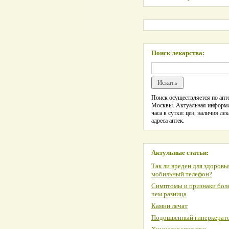
Поиск лекарства:
Поиск осуществляется по апте
Москвы. Актуальная информ
часа в сутки: цен, наличия лек
адреса аптек.
Актульные статьи:
Так ли вреден для здоровь
мобильный телефон?
Симптомы и признаки боле
чем разница
Камни лечат
Подошвенный гиперкерат