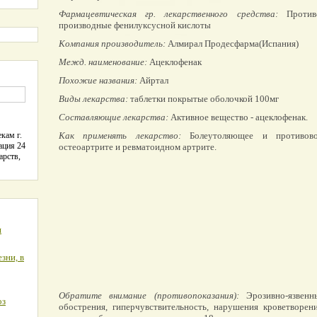
Фармацевтическая гр. лекарственного средства:
Противо
производные фенилуксусной кислоты
Компания производитель:
Алмирал Продесфарма(Испания)
Межд. наименование:
Ацеклофенак
Похожие названия:
Айртал
Виды лекарства:
таблетки покрытые оболочкой 100мг
Составляющие лекарства:
Активное вещество - ацеклофенак.
кам г.
Как применять лекарство:
Болеутоляющее и противовос
ация 24
остеоартрите и ревматоидном артрите.
арств,
я
зни, в
Обратите внимание (противопоказания):
Эрозивно-язвен
оз
обострения, гиперчувствительность, нарушения кроветворен