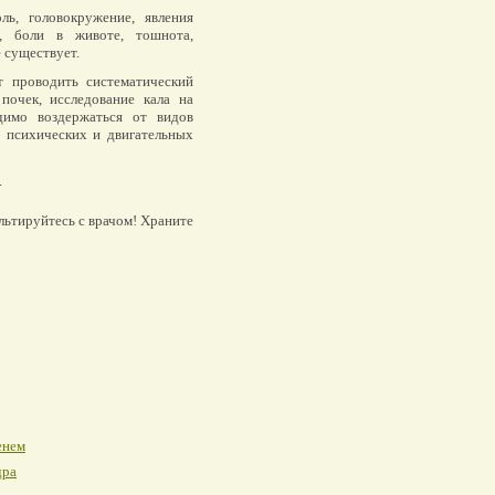
ль, головокружение, явления
, боли в животе, тошнота,
 существует.
 проводить систематический
почек, исследование кала на
димо воздержаться от видов
 психических и двигательных
.
льтируйтесь с врачом! Храните
енем
дра