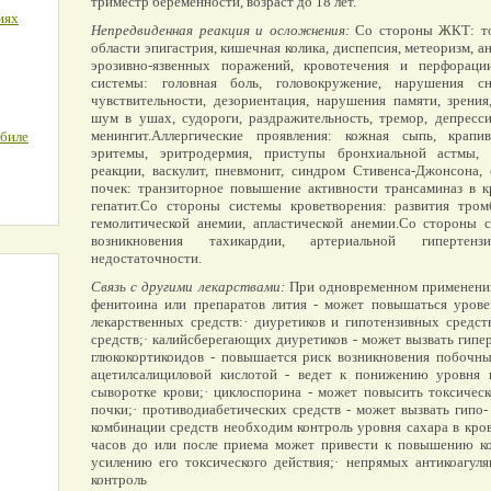
триместр беременности, возраст до 18 лет.
иях
Непредвиденная реакция и осложнения:
Со стороны ЖКТ: тош
области эпигастрия, кишечная колика, диспепсия, метеоризм, а
эрозивно-язвенных поражений, кровотечения и перфорац
системы: головная боль, головокружение, нарушения сн
чувствительности, дезориентация, нарушения памяти, зрени
шум в ушах, судороги, раздражительность, тремор, депресси
менингит.Аллергические проявления: кожная сыпь, крапи
обиле
эритемы, эритродермия, приступы бронхиальной астмы, 
реакции, васкулит, пневмонит, синдром Стивенса-Джонсона,
почек: транзиторное повышение активности трансаминаз в к
гепатит.Со стороны системы кроветворения: развития тромб
гемолитической анемии, апластической анемии.Со стороны с
возникновения тахикардии, артериальной гипертен
недостаточности.
Связь с другими лекарствами:
При одновременном применении 
фенитоина или препаратов лития - может повышаться урове
лекарственных средств:· диуретиков и гипотензивных средств
средств;· калийсберегающих диуретиков - может вызвать гип
глюкокортикоидов - повышается риск возникновения побочн
ацетилсалициловой кислотой - ведет к понижению уровня 
сыворотке крови;· циклоспорина - может повысить токсическ
почки;· противодиабетических средств - может вызвать гипо-
комбинации средств необходим контроль уровня сахара в кров
часов до или после приема может привести к повышению ко
усилению его токсического действия;· непрямых антикоагул
контроль