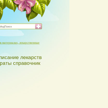
в материалах, лекарственные
писание лекарств
араты справочник