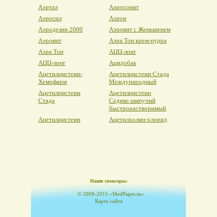
Аэртал
Аэросонит
Аэросил
Аэрон
Аэродезин 2000
Аэровит с Женьшенем
Аэровит
Аэра Тон крем-пудра
Аэра Тон
АЦЦ-лонг
АЦЦ-лонг
Ацидобак
Ацетилцистеин-
Ацетилцистеин Стада
Хемофарм
Международный
Ацетилцистеин
Ацетилцистеин
Стада
Седико шипучий
быстрорастворимый
Ацетилцистеин
Ацетилхолин-хлорид
Наши спонсоры:
© 2008-2015 «MedPages.su»
Карта сайта