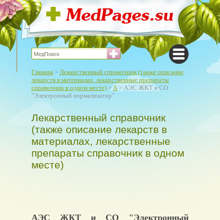
Главная
>
Лекарственный справочник (также описание
лекарств в материалах, лекарственные препараты
справочник в одном месте)
>
А
> АЭС ЖКТ и СО
"Электронный нормализатор"
Лекарственный справочник
(также описание лекарств в
материалах, лекарственные
препараты справочник в одном
месте)
АЭС ЖКТ и СО "Электронный