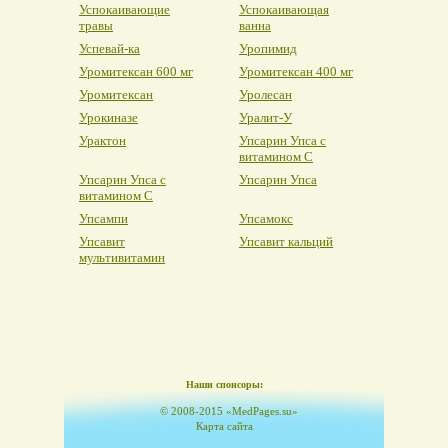
Успокаивающие
Успокаивающая
травы
ванна
Успевай-ка
Уропимид
Уромитексан 600 мг
Уромитексан 400 мг
Уромитексан
Уролесан
Урокиназе
Уралит-У
Урактон
Упсарин Упса с
витамином С
Упсарин Упса с
Упсарин Упса
витамином С
Упсампи
Упсамокс
Упсавит
Упсавит кальций
мультивитамин
Наши спонсоры:
© 2008-2015 «MedPages.su»
Карта сайта