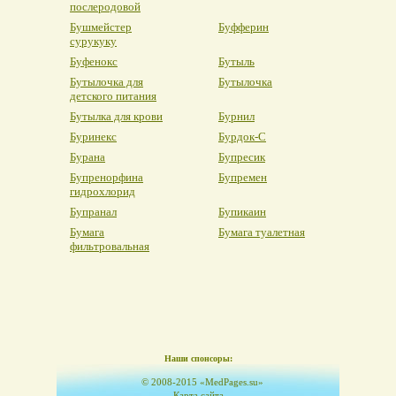
послеродовой
Бушмейстер
Буфферин
сурукуку
Буфенокс
Бутыль
Бутылочка для
Бутылочка
детского питания
Бутылка для крови
Бурнил
Буринекс
Бурдок-С
Бурана
Бупресик
Бупренорфина
Бупремен
гидрохлорид
Бупранал
Бупикаин
Бумага
Бумага туалетная
фильтровальная
Наши спонсоры:
© 2008-2015 «MedPages.su»
Карта сайта