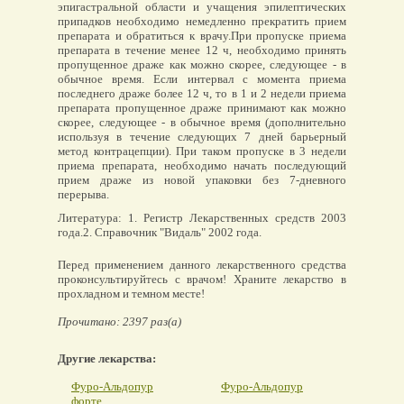
эпигастральной области и учащения эпилептических
припадков необходимо немедленно прекратить прием
препарата и обратиться к врачу.При пропуске приема
препарата в течение менее 12 ч, необходимо принять
пропущенное драже как можно скорее, следующее - в
обычное время. Если интервал с момента приема
последнего драже более 12 ч, то в 1 и 2 недели приема
препарата пропущенное драже принимают как можно
скорее, следующее - в обычное время (дополнительно
используя в течение следующих 7 дней барьерный
метод контрацепции). При таком пропуске в 3 недели
приема препарата, необходимо начать последующий
прием драже из новой упаковки без 7-дневного
перерыва.
Литература: 1. Регистр Лекарственных средств 2003
года.2. Справочник "Видаль" 2002 года.
Перед применением данного лекарственного средства
проконсультируйтесь с врачом! Храните лекарство в
прохладном и темном месте!
Прочитано: 2397 раз(а)
Другие лекарства:
Фуро-Альдопур
Фуро-Альдопур
форте