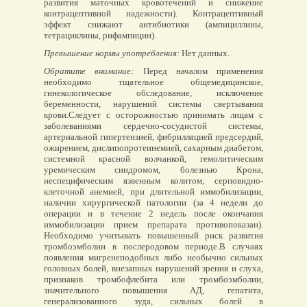
развития маточных кровотечений и снижение
контрацептивной надежности). Контрацептивный
эффект снижают антибиотики (ампициллины,
тетрациклины, рифампицин).
Превышение нормы употребления:
Нет данных.
Обратите внимание:
Перед началом применения
необходимо тщательное общемедицинское,
гинекологическое обследование, исключение
беременности, нарушений системы свертывания
крови.Cледует с осторожностью принимать лицам с
заболеваниями сердечно-сосудистой системы,
артериальной гипертензией, фибрилляцией предсердий,
ожирением, дислипопротеинемией, сахарным диабетом,
системной красной волчанкой, гемолитическим
уремическим синдромом, болезнью Крона,
неспецифическим язвенным колитом, серповидно-
клеточной анемией, при длительной иммобилизации,
наличии хирургической патологии (за 4 недели до
операции и в течение 2 недель после окончания
иммобилизации прием препарата противопоказан).
Необходимо учитывать повышенный риск развития
тромбоэмболии в послеродовом периоде.В случаях
появления мигренеподобных либо необычно сильных
головных болей, внезапных нарушений зрения и слуха,
признаков тромбофлебита или тромбоэмболии,
значительного повышения АД, гепатита,
генерализованного зуда, сильных болей в