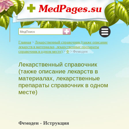
Главная
>
Лекарственный справочник (также описание
лекарств в материалах, лекарственные препараты
справочник в одном месте)
>
Ф
> Фемоден
Лекарственный справочник
(также описание лекарств в
материалах, лекарственные
препараты справочник в одном
месте)
Фемоден - Иструкция