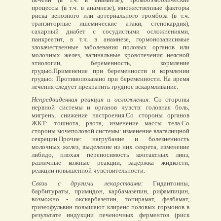
процессы (в т.ч. в анамнезе), множественные факторы
риска венозного или артериального тромбоза (в т.ч.
транзиторные ишемические атаки, стенокардия),
сахарный диабет с сосудистыми осложнениями,
панкреатит, в т.ч. в анамнезе, гормонозависимые
злокачественные заболевания половых органов или
молочных желез, вагинальные кровотечения неясной
этиологии, беременность, кормление
грудью.Применение при беременности и кормлении
грудью: Противопоказано при беременности. На время
лечения следует прекратить грудное вскармливание.
Непредвиденная реакция и осложнения:
Со стороны
нервной системы и органов чувств: головная боль,
мигрень, снижение настроения.Со стороны органов
ЖКТ: тошнота, рвота, изменение массы тела.Со
стороны мочеполовой системы: изменение влагалищной
секреции.Прочие: нагрубание и болезненность
молочных желез, выделение из них секрета, изменение
либидо, плохая переносимость контактных линз,
различные кожные реакции, задержка жидкости,
реакции повышенной чувствительности.
Связь с другими лекарствами:
Гидантоины,
барбитураты, примидон, карбамазепин, рифампицин,
возможно - окскарбазепин, топирамат, фелбамат,
гризеофульвин повышают клиренс половых гормонов в
результате индукции печеночных ферментов (риск