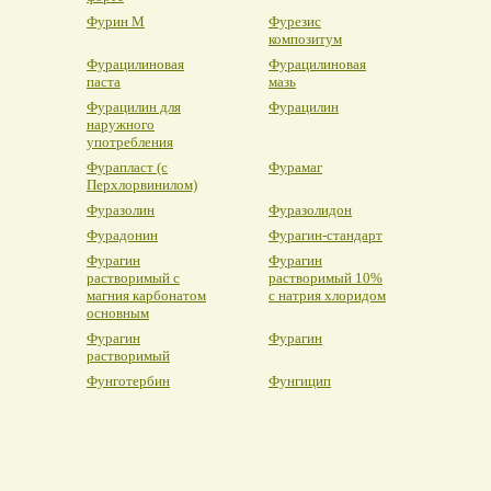
Фурин М
Фурезис
композитум
Фурацилиновая
Фурацилиновая
паста
мазь
Фурацилин для
Фурацилин
наружного
употребления
Фурапласт (с
Фурамаг
Перхлорвинилом)
Фуразолин
Фуразолидон
Фурадонин
Фурагин-стандарт
Фурагин
Фурагин
растворимый с
растворимый 10%
магния карбонатом
с натрия хлоридом
основным
Фурагин
Фурагин
растворимый
Фунготербин
Фунгицип