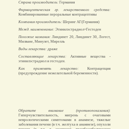
Страна производитель:
Германия
Фармацевтическая гр. лекарственного средства:
Комбинированные пероральные контрацептивы
Компания производитель:
Шеринг АГ(Германия)
Межд. наименование:
Этинилэстрадиол+Гестоден
Похожие названия:
Линдинет 20, Линдинет 30, Логест,
Милване, Минулет, Мирелль
Виды лекарства:
драже
Составляющие лекарства:
Активные вещества -
этинилэстрадиол и гестоден.
Как применять лекарство:
Контрацепция
(предупреждение нежелательной беременности).
Обратите внимание (противопоказания):
Гиперчувствительность, мигрень с очаговыми
неврологическими симптомами в анамнезе, тяжелые
заболевания печени (в т.ч. желтуха в анамнезе), опухоли
печени (в т.ч. в анамнезе), тромбоэмболические