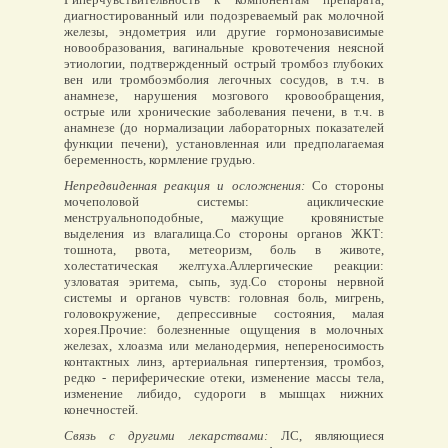
диагностированный или подозреваемый рак молочной
железы, эндометрия или другие гормонозависимые
новообразования, вагинальные кровотечения неясной
этиологии, подтвержденный острый тромбоз глубоких
вен или тромбоэмболия легочных сосудов, в т.ч. в
анамнезе, нарушения мозгового кровообращения,
острые или хронические заболевания печени, в т.ч. в
анамнезе (до нормализации лабораторных показателей
функции печени), установленная или предполагаемая
беременность, кормление грудью.
Непредвиденная реакция и осложнения:
Со стороны
мочеполовой системы: ациклические
менструальноподобные, мажущие кровянистые
выделения из влагалища.Со стороны органов ЖКТ:
тошнота, рвота, метеоризм, боль в животе,
холестатическая желтуха.Аллергические реакции:
узловатая эритема, сыпь, зуд.Со стороны нервной
системы и органов чувств: головная боль, мигрень,
головокружение, депрессивные состояния, малая
хорея.Прочие: болезненные ощущения в молочных
железах, хлоазма или меланодермия, непереносимость
контактных линз, артериальная гипертензия, тромбоз,
редко - периферические отеки, изменение массы тела,
изменение либидо, судороги в мышцах нижних
конечностей.
Связь с другими лекарствами:
ЛС, являющиеся