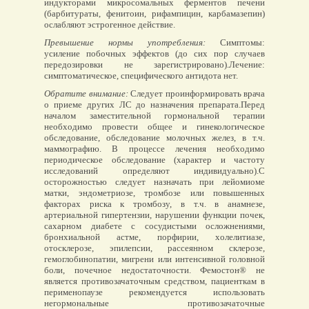
индукторами микросомальных ферментов печени
(барбитураты, фенитоин, рифампицин, карбамазепин)
ослабляют эстрогенное действие.
Превышение нормы употребления:
Симптомы:
усиление побочных эффектов (до сих пор случаев
передозировки не зарегистрировано).Лечение:
симптоматическое, специфического антидота нет.
Обратите внимание:
Следует проинформировать врача
о приеме других ЛС до назначения препарата.Перед
началом заместительной гормональной терапии
необходимо провести общее и гинекологическое
обследование, обследование молочных желез, в т.ч.
маммографию. В процессе лечения необходимо
периодическое обследование (характер и частоту
исследований определяют индивидуально).С
осторожностью следует назначать при лейомиоме
матки, эндометриозе, тромбозе или повышенных
факторах риска к тромбозу, в т.ч. в анамнезе,
артериальной гипертензии, нарушении функции почек,
сахарном диабете с сосудистыми осложнениями,
бронхиальной астме, порфирии, холелитиазе,
отосклерозе, эпилепсии, рассеянном склерозе,
гемоглобинопатии, мигрени или интенсивной головной
боли, почечное недостаточности. Фемостон® не
является противозачаточным средством, пациенткам в
перименопаузе рекомендуется использовать
негормональные противозачаточные