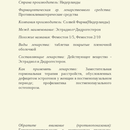
Страна производитель:
Нидерланды
Фармацевтическая гр. лекарственного средства:
Противоклимактерические средства
Компания производитель:
Солвей Фарма(Нидерланды)
Межд. наименование:
Эстрадиол+Дидрогестерон
Похожие названия:
Фемостон 1/5, Фемостон 2/10
Виды лекарства:
таблетки покрытые пленочной
оболочкой
Составляющие лекарства:
Действующее вещество -
Эстрадиол и Дидрогестерон.
Как применять лекарство:
Заместительная
гормональная терапия расстройств, обусловленных
дефицитом эстрогенов у женщин в постменопаузальном
периоде; профилактика постменопаузального
остеопороза.
Обратите внимание (противопоказания):
Гиперчувствительность к компонентам препарата,