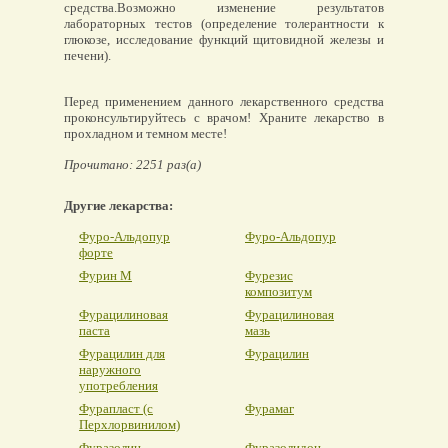
средства.Возможно изменение результатов
лабораторных тестов (определение толерантности к
глюкозе, исследование функций щитовидной железы и
печени).
Перед применением данного лекарственного средства
проконсультируйтесь с врачом! Храните лекарство в
прохладном и темном месте!
Прочитано: 2251 раз(а)
Другие лекарства:
Фуро-Альдопур
Фуро-Альдопур
форте
Фурин М
Фурезис
композитум
Фурацилиновая
Фурацилиновая
паста
мазь
Фурацилин для
Фурацилин
наружного
употребления
Фурапласт (с
Фурамаг
Перхлорвинилом)
Фуразолин
Фуразолидон