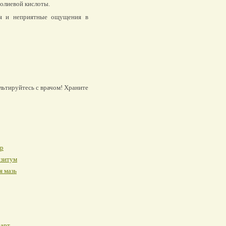
фолиевой кислоты.
я и неприятные ощущения в
льтируйтесь с врачом! Храните
р
озитум
я мазь
дарт