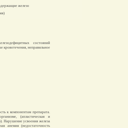
одержащие железо
ия)
лезодефицитных состояний
ые кровотечения, неправильное
сть к компонентам препарата.
рганизме, (апластическая и
з). Нарушение усвоения железа
ная анемия (недостаточность