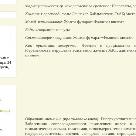
Фармацевтическая гр. лекарственного средства:
Препараты, с
Компания производитель:
Ланнахер Хайльмиттель ГмбХ(Австр
Межд. наименование:
Железа фумарат+Фолиевая кислота
Виды лекарства:
капсулы
Составляющие лекарства:
Железа фумарат+Фолиевая кислота.
Как применять лекарство:
Лечение и профилактика же
(беременность, нарушение всасывания железа в ЖКТ, длительн
питание).
кам г.
ация 24
арств,
я
зни, в
Обратите внимание (противопоказания):
Гиперчувствительно
Заболевания, сопровождающиеся накоплением железа в о
гемолитическая анемии, талассемии, гемосидероз, гемохромато
оз
(сидероахрестическая анемия, свинцовая анемия, пернициоз