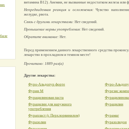
витамина B12). Анемии, не вызванные недостатком железа или 
иях
Непредвиденная реакция и осложнения:
Чувство наполнени
желудке, рвота.
Связь с другими лекарствами:
Нет сведений.
Превышение нормы употребления:
Нет сведений.
обиле
Обратите внимание:
Нет.
Перед применением данного лекарственного средства проконсу
лекарство в прохладном и темном месте!
Прочитано: 1889 раз(а)
Другие лекарства:
Фуро-Альдопур форте
Фуро-Альдопу
Фурин М
Фурезис комп
Фурацилиновая паста
Фурацилинова
Фурацилин для наружного
Фурацилин
употребления
Фурапласт (с Перхлорвинилом)
Фурамаг
Фуразолин
Фуразолидон
Фурадонин
Фурагин-стан