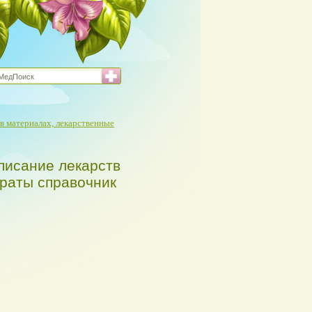
в материалах, лекарственные
писание лекарств
араты справочник