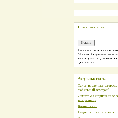
Поиск лекарства:
Поиск осуществляется по апте
Москвы. Актуальная информ
часа в сутки: цен, наличия лек
адреса аптек.
Актульные статьи:
Так ли вреден для здоровь
мобильный телефон?
Симптомы и признаки боле
чем разница
Камни лечат
Подошвенный гиперкерат