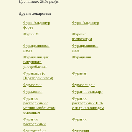
Прочитано: 2016 раз(а)
Другие лекарства:
Фуро-Альдопур
Фуро-Альдопур
форте
Фурин М
Фурезис
композитум
Фурацилиновая
Фурацилиновая
паста
мазь
Фурацилин для
Фурацилин
наружного
употребления
Фурапласт (с
Фурамаг
Перхлорвинилом)
Фуразолин
Фуразолидон
Фурадонин
Фурагин-стандарт
Фурагин
Фурагин
растворимый с
растворимый 10%
магния карбонатом
с натрия хлоридом
основным
Фурагин
Фурагин
растворимый
Фунготербин
Фунгицип