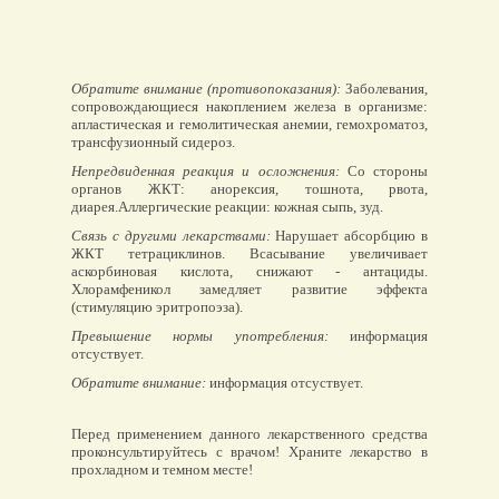
Обратите внимание (противопоказания):
Заболевания,
сопровождающиеся накоплением железа в организме:
апластическая и гемолитическая анемии, гемохроматоз,
трансфузионный сидероз.
Непредвиденная реакция и осложнения:
Со стороны
органов ЖКТ: анорексия, тошнота, рвота,
диарея.Аллергические реакции: кожная сыпь, зуд.
Связь с другими лекарствами:
Нарушает абсорбцию в
ЖКТ тетрациклинов. Всасывание увеличивает
аскорбиновая кислота, снижают - антациды.
Хлорамфеникол замедляет развитие эффекта
(стимуляцию эритропоэза).
Превышение нормы употребления:
информация
отсуствует.
Обратите внимание:
информация отсуствует.
Перед применением данного лекарственного средства
проконсультируйтесь с врачом! Храните лекарство в
прохладном и темном месте!