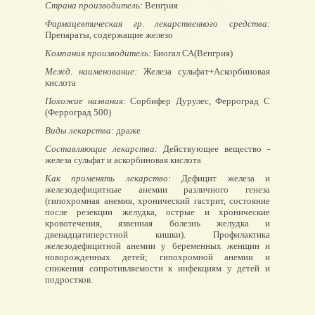
Страна производитель:
Венгрия
Фармацевтическая гр. лекарственного средства:
Препараты, содержащие железо
Компания производитель:
Биогал СА(Венгрия)
Межд. наименование:
Железа сульфат+Аскорбиновая
кислота
Похожие названия:
Сорбифер Дурулес, Ферроград С
(Ферроград 500)
Виды лекарства:
драже
Составляющие лекарства:
Действующее вещество -
железа сульфат и аскорбиновая кислота
Как применять лекарство:
Дефицит железа и
железодефицитные анемии различного генеза
(гипохромная анемия, хронический гастрит, состояние
после резекции желудка, острые и хронические
кровотечения, язвенная болезнь желудка и
двенадцатиперстной кишки). Профилактика
железодефицитной анемии у беременных женщин и
новорожденных детей; гипохромной анемии и
снижения сопротивляемости к инфекциям у детей и
подростков.