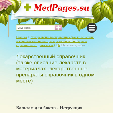
Главная
>
Лекарственный справочник (также описание
лекарств в материалах, лекарственные препараты
справочник в одном месте)
>
Б
> Бальзам для бюста
Лекарственный справочник
(также описание лекарств в
материалах, лекарственные
препараты справочник в одном
месте)
Бальзам для бюста - Иструкция