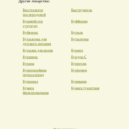
Другие лекарства:
Бюстгальтер
Быструмгель
послеродовой
Бушмейстер
Буфферин
сурукуку
Буфенокс
Бутыль
Бутылочка для
Бутылочка
детского питания
Бутылка для крови
Бурнил
Буринекс
Бурдок-С
Бурана
Бупресик
Бупренорфина
Бупремен
гидрохлорид
Бупранал
Бупикаин
Бумага
Бумага туалетная
фильтровальная