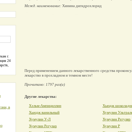
Межд. наименование:
Хинина дигидрохлорид
кам г.
ация 24
арств,
Перед применением данного лекарственного средства проконсу
лекарство в прохладном и темном месте!
Прочитано: 1797 раз(а)
я
Другие лекарства:
Хэльм-Ампициллин
Хьюдж шоколадн
зни, в
Хьюдж ванильный
Хумулин Ультрал
Хумулин У-Л
Хумулин Регуляр
оз
Хумулин Регулар
Хумулин Р