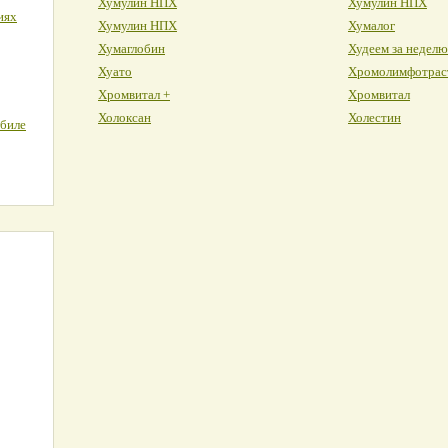
Хумулин НПХ
Хумулин НПХ
иях
Хумулин НПХ
Хумалог
Хумаглобин
Худеем за неделю
Хуато
Хромолимфотрас
Хромвитал +
Хромвитал
Холоксан
Холестин
обиле