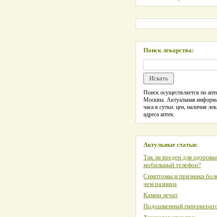
Поиск лекарства:
Поиск осуществляется по апте
Москвы. Актуальная информ
часа в сутки: цен, наличия лек
адреса аптек.
Актульные статьи:
Так ли вреден для здоровь
мобильный телефон?
Симптомы и признаки боле
чем разница
Камни лечат
Подошвенный гиперкерат