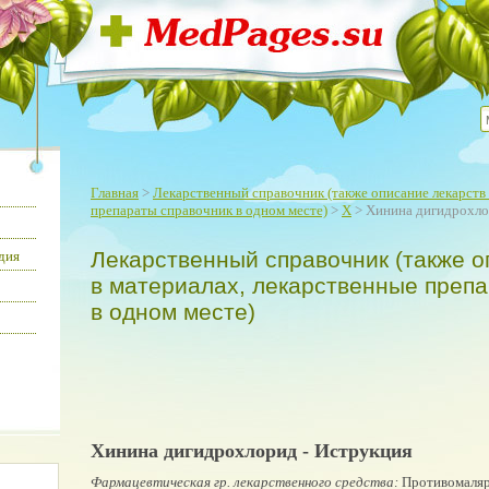
Главная
>
Лекарственный справочник (также описание лекарств 
препараты справочник в одном месте)
>
Х
> Хинина дигидрохл
Лекарственный справочник (также о
дия
в материалах, лекарственные преп
в одном месте)
Хинина дигидрохлорид - Иструкция
Фармацевтическая гр. лекарственного средства:
Противомаляр