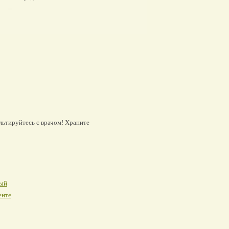
льтируйтесь с врачом! Храните
ый
енте