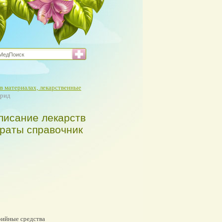
в материалах, лекарственные
орид
писание лекарств
араты справочник
ийные средства