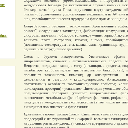
Обратите внимание (противопоказания):
Гиперчувствител
иях
желудочковая блокада (за исключением случаев наличия иск
блокада ветвей пучка Гиса, нарушения внутрижелудочково
ритмы (обусловленные ускользающим механизмом из AV узла и
шок, тромбоцитопеническая пурпура на фоне приема хинидина и
Непредвиденная реакция и осложнения:
Аритмогенные эффекты
pointes", желудочковая тахикардия, фибрилляция желудочков,
синдром, гипотензия, обморок, головокружение, горький вкус во
обиле
тошнота, рвота, гастралгия, гепатит, анемия, тромбоцитоп
(повышение температуры тела, кожная сыпь, крапивница, зуд,
одышка или затрудненное дыхание).
Связь с другими лекарствами:
Увеличивает эффект н
миорелаксантов, снижает - антимиастенических средств, бе
Вещества, подщелачивающие мочу (антацидные средства, сод
ингибиторы карбоангидразы, цитраты, натрия бикарбонат), 
повышают токсичность, пимозид, др. антиаритмики - пр
фенотиазины и резерпин - кардиодепрессию. Антихолинерг
платифиллин) ослабляют ваготонизирующие свойства; холин
пилокарпин, прозерин) - усиливают. Циметидин уменьшает общ
полувыведения препарата (угнетает микросомальные фер
печеночного метаболизма (фенобарбитал, фенитоин, рифампици
индуцирует желудочковые экстрасистолы (в том числе по типу
хинидином повышается на фоне хинина.
Превышение нормы употребления:
Симптомы: угнетение сердеч
предсердий с желудочковой тахикардией, возможен хинидино
нарушения ритма желудочков), снижение артериального давлен
звон в ушах, потеря слуха.Л