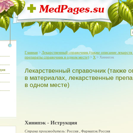
Главная
>
Лекарственный справочник (также описание лекарств 
препараты справочник в одном месте)
>
Х
> Хинипэк
Лекарственный справочник (также о
дия
в материалах, лекарственные преп
в одном месте)
Хинипэк - Иструкция
Страна производитель:
Россия , Фармапэк Россия