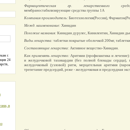
Фармацевтическая гр. лекарственного средс
мембраностабилизирующие средства группы 1А
Компания производитель:
Биотехнология(Россия), Фармапэк(Ро
Межд. наименование:
Хинидин
Похожие названия:
Кинидин дурулес, Кинилентин, Хинидин дь
Виды лекарства:
таблетки покрытые оболочкой 200мг, таблетк
Составляющие лекарства:
Активное вещество-Хинидин.
кам г.
Как применять лекарство:
Аритмии (профилактика и лечение)
ация 24
и желудочковой тахикардии (без полной блокады сердца), 
арств,
желудочковый (узловой) ритм, мерцательная аритмия (паро
трепетание предсердий, реже - желудочковая и предсердная экс
я
зни, в
оз