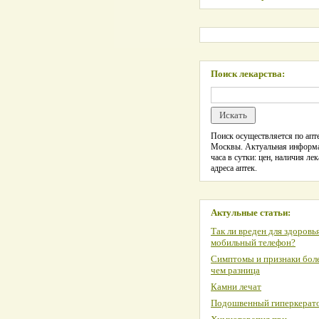
Поиск лекарства:
Поиск осуществляется по апте
Москвы. Актуальная информ
часа в сутки: цен, наличия лек
адреса аптек.
Актульные статьи:
Так ли вреден для здоровь
мобильный телефон?
Симптомы и признаки боле
чем разница
Камни лечат
Подошвенный гиперкерат