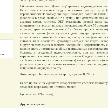
Обратите внимание:
Дозы подбираются индивидуально на о
Перед началом лечения следует назначить пробную дозу (
переносимости.Поскольку хинидин обладает потенциальным 
(особенно в дозах выше 2,4 г в сутки), при длительном назн
анализы крови, контроль ЭКГ (удлинение первой фазы жел
процентов - начальный признак интоксикации, более 50 процент
и почек, артериальное давление (особенно при в/в ведении
сыворотке крови (если суточная доза внутрь превышает
применении).У пожилых больных, при нарушении функции печ
снижена из-за опасности кумуляции.Следует соблюдать ост
хирургических вмешательствах. Абсорбция и эффективность 
приеме внутрь противодиарейных и антацидных средств (кроме
больных с сердечной недостаточностью, при в/м введении
унды
нарушениях кислотно-щелочного состояния.Следует иметь в в
свойства (в частности - гипосаливация) могут приводить (о
развитию кариеса, заболеваниям околозубных тканей, канди
неприятных ощущений во рту.
Литература: Энциклопедия лекарств, издание 8, 2001г.
Перед применением данного лекарственного средства проконсу
лекарство в прохладном и темном месте!
Прочитано: 3210 раз(а)
Другие лекарства: