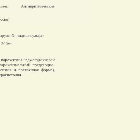
тва:
Антиаритмические
ссия)
юрулс, Хинидина сульфат
и 200мг
: пароксизмы наджелудочковой
пароксизмальный предсердно-
ксизмы и постоянная форма),
трасистолия.