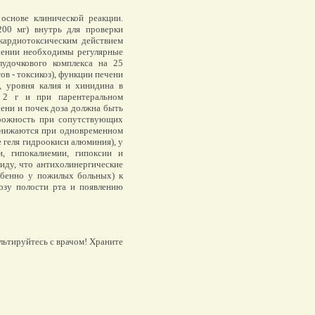
снове клинической реакции.
200 мг) внутрь для проверки
кардиотоксическим действием
ачении необходимы регулярные
удочкового комплекса на 25
ов - токсикоз), функции печени
), уровня калия и хинидина в
 2 г и при парентеральном
ени и почек доза должна быть
орожность при сопутствующих
снижаются при одновременном
 геля гидроокиси алюминия), у
, гипокалиемии, гипоксии и
иду, что антихолинергические
собенно у пожилых больных) к
дозу полости рта и появлению
льтируйтесь с врачом! Храните