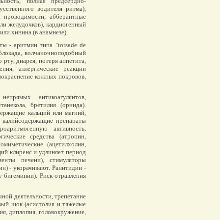
ьность, полная предсердно-
усственного водителя ритма),
й проводимости, абберантные
ли желудочков), кардиогенный
ли хинина (в анамнезе).
 - аритмии типа "torsade de
 блокада, волчаночноподобный
 рту, диарея, потеря аппетита,
ения, аллергические реакции
 покраснение кожных покровов,
епрямых антикоагулянтов,
танекола, бретилия (орнида).
ержащие кальций или магний,
и калийсодержащие препараты
оаритмогенную активность,
ические средства (атропин,
омиметические (ацетилхолин,
ий клиренс и удлиняет период
менты печени), стимуляторы
н) - укорачивают. Ранитидин -
 бигеминии). Риск отравления
ной деятельности, трепетание
вый шок (асистолия и тяжелые
ия, диплопия, головокружение,