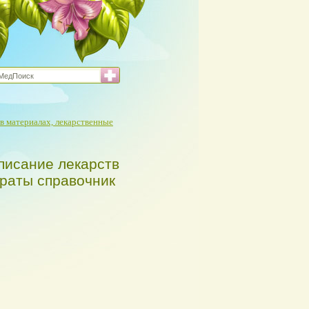
в материалах, лекарственные
писание лекарств
араты справочник