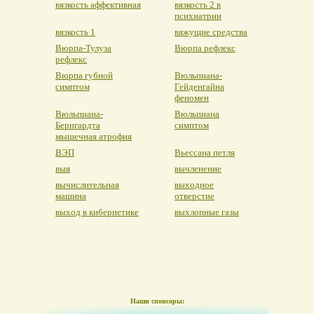
вязкость аффективная
вязкость 2 в
психиатрии
вязкость 1
вяжущие средства
Вюрпа-Тулуза
Вюрпа рефлекс
рефлекс
Вюрпа губной
Вюльпиана-
симптом
Гейденгайна
феномен
Вюльпиана-
Вюльпиана
Бернгардта
симптом
мышечная атрофия
ВЭП
Вьессана петля
выя
вычленение
вычислительная
выходное
машина
отверстие
выход в кибернетике
выхлопные газы
Наши спонсоры: