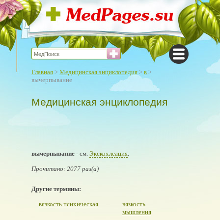
Главная
>
Медицинская энциклопедия
>
в
>
вычерпывание
Медицинская энциклопедия
вычерпывание
- см.
Экскохлеация
.
Прочитано: 2077 раз(а)
Другие термины:
вязкость психическая
вязкость
мышления