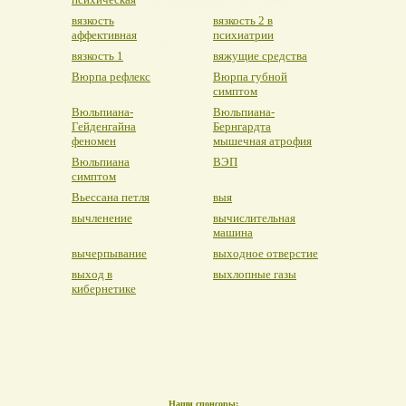
вязкость
вязкость 2 в
аффективная
психиатрии
вязкость 1
вяжущие средства
Вюрпа рефлекс
Вюрпа губной
симптом
Вюльпиана-
Вюльпиана-
Гейденгайна
Бернгардта
феномен
мышечная атрофия
Вюльпиана
ВЭП
симптом
Вьессана петля
выя
вычленение
вычислительная
машина
вычерпывание
выходное отверстие
выход в
выхлопные газы
кибернетике
Наши спонсоры: