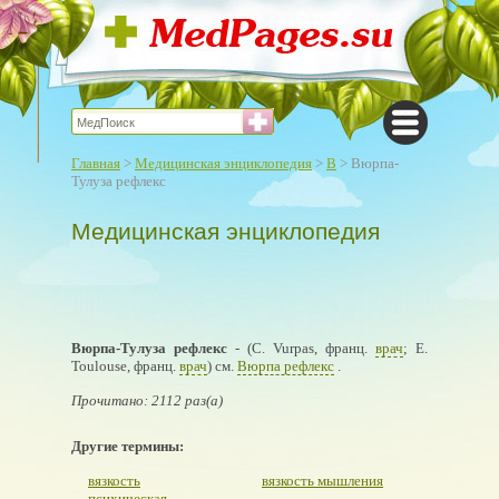
Главная
>
Медицинская энциклопедия
>
В
> Вюрпа-
Тулуза рефлекс
Медицинская энциклопедия
Вюрпа-Тулуза рефлекс
- (С. Vurpas, франц.
врач
; Е.
Toulouse, франц.
врач
) см.
Вюрпа рефлекс
.
Прочитано: 2112 раз(а)
Другие термины:
вязкость
вязкость мышления
психическая