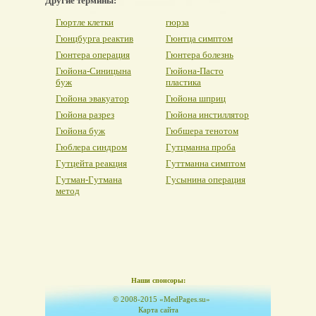
Другие термины:
Гюртле клетки
гюрза
Гюнцбурга реактив
Гюнтца симптом
Гюнтера операция
Гюнтера болезнь
Гюйона-Синицына
Гюйона-Пасто
буж
пластика
Гюйона эвакуатор
Гюйона шприц
Гюйона разрез
Гюйона инстиллятор
Гюйона буж
Гюбшера тенотом
Гюблера синдром
Гутцманна проба
Гутцейта реакция
Гуттманна симптом
Гутман-Гутмана
Гусынина операция
метод
Наши спонсоры:
© 2008-2015 «MedPages.su»
Карта сайта