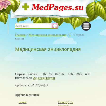
Главная
>
Медицинская энциклопедия
>
Г
> Гюртле
клетки
Медицинская энциклопедия
Гюртле клетки
- (К. W. Hurthle, 1860-1945, нем.
гистолог) см.
Асканази клетки
.
Прочитано: 2317 раз(а)
Другие термины:
гюрза
Гюнцбурга
реактив