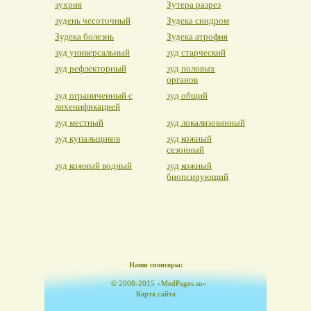
зухрия
Зутера разрез
зудень чесоточный
Зудека синдром
Зудека болезнь
Зудека атрофия
зуд универсальный
зуд старческий
зуд рефлекторный
зуд половых
органов
зуд ограниченный с
зуд общий
лихенификацией
зуд местный
зуд локализованный
зуд купальщиков
зуд кожный
сезонный
зуд кожный водный
зуд кожный
биопсирующий
Наши спонсоры:
© 2008-2015 «MedPages.su»
Карта сайта