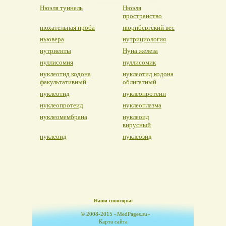
Нюэля туннель
Нюэля
пространство
нюхательная проба
нюрнбергский вес
ньювера
нутрициология
нутриенты
Нуна железа
нуллисомия
нуллисомик
нуклеотид кодона
нуклеотид кодона
факультативный
облигатный
нуклеотид
нуклеопротеин
нуклеопротеид
нуклеоплазма
нуклеомембрана
нуклеоид
вирусный
нуклеоид
нуклеозид
Наши спонсоры:
© 2008-2015 «MedPages.su»
Карта сайта