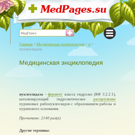
Главная
>
Медицинская энциклопедия
>
н
>
нуклеозидаза
Медицинская энциклопедия
нуклеозидаза
-
фермент
класса гидролаз (КФ 3.2.2.1),
катализирующий гидролитическое
расщепление
пуриновых рибонуклеозидов с образованием рибозы и
пуринового основания.
Прочитано: 2140 раз(а)
Другие термины: