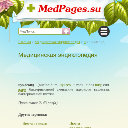
Главная
>
Медицинская энциклопедия
>
н
> нуклеоид
Медицинская энциклопедия
нуклеоид
- (nucleoidum;
нуклео-
+ греч. eidos
вид
; син.
ядро
бактериальное) скопление ядерного вещества.
бактериальной клетки.
Прочитано: 2143 раз(а)
Другие термины:
Нюэля туннель
Нюэля
пространство