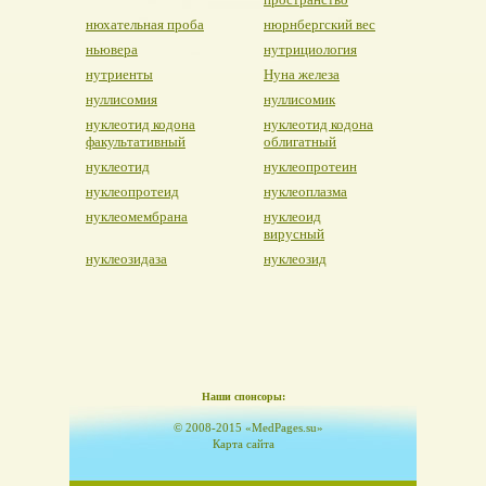
нюхательная проба
нюрнбергский вес
ньювера
нутрициология
нутриенты
Нуна железа
нуллисомия
нуллисомик
нуклеотид кодона
нуклеотид кодона
факультативный
облигатный
нуклеотид
нуклеопротеин
нуклеопротеид
нуклеоплазма
нуклеомембрана
нуклеоид
вирусный
нуклеозидаза
нуклеозид
Наши спонсоры:
© 2008-2015 «MedPages.su»
Карта сайта