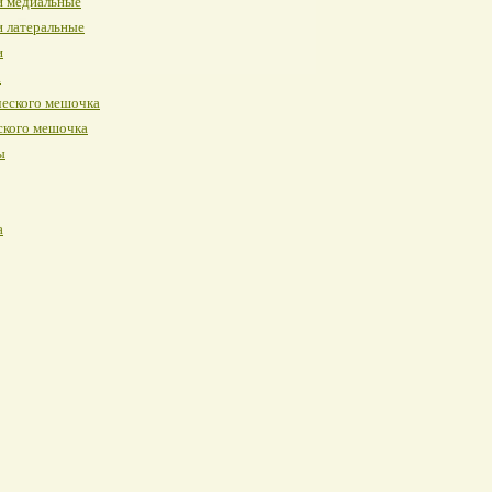
и медиальные
и латеральные
и
а
ческого мешочка
ского мешочка
ы
а