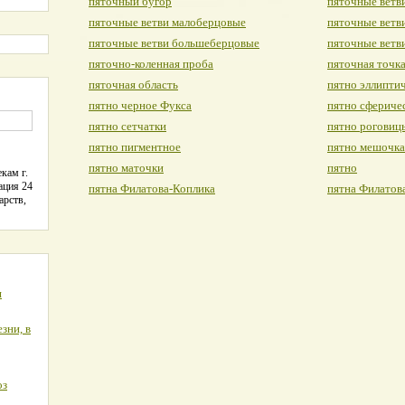
пяточный бугор
пяточные ветв
пяточные ветви малоберцовые
пяточные ветв
пяточные ветви большеберцовые
пяточные ветв
пяточно-коленная проба
пяточная точк
пяточная область
пятно эллипти
пятно черное Фукса
пятно сфериче
пятно сетчатки
пятно роговиц
пятно пигментное
пятно мешочка
пятно маточки
пятно
кам г.
ация 24
пятна Филатова-Коплика
пятна Филатов
арств,
я
зни, в
оз