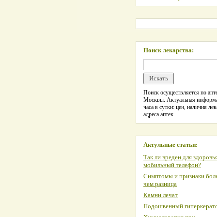
Поиск лекарства:
Поиск осуществляется по апте
Москвы. Актуальная информ
часа в сутки: цен, наличия лек
адреса аптек.
Актульные статьи:
Так ли вреден для здоровь
мобильный телефон?
Симптомы и признаки боле
чем разница
Камни лечат
Подошвенный гиперкерат