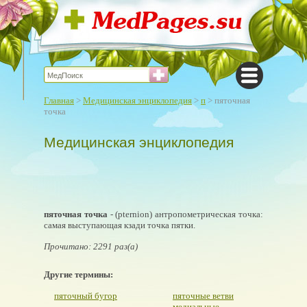
Главная
>
Медицинская энциклопедия
>
п
> пяточная
точка
Медицинская энциклопедия
пяточная точка
- (pternion) антропометрическая точка:
самая выступающая кзади точка пятки.
Прочитано: 2291 раз(а)
Другие термины:
пяточный бугор
пяточные ветви
медиальные