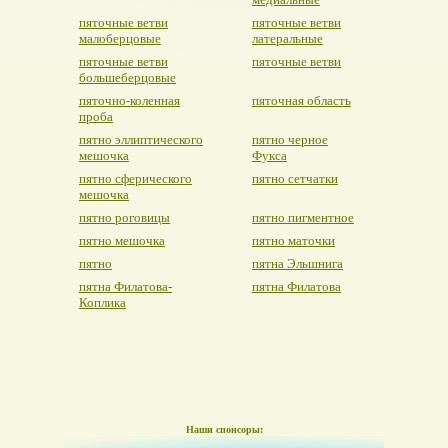
пяточные ветви
пяточные ветви
малоберцовые
латеральные
пяточные ветви
пяточные ветви
большеберцовые
пяточно-коленная
пяточная область
проба
пятно эллиптического
пятно черное
мешочка
Фукса
пятно сферического
пятно сетчатки
мешочка
пятно роговицы
пятно пигментное
пятно мешочка
пятно маточки
пятно
пятна Эльшнига
пятна Филатова-
пятна Филатова
Коплика
Наши спонсоры: